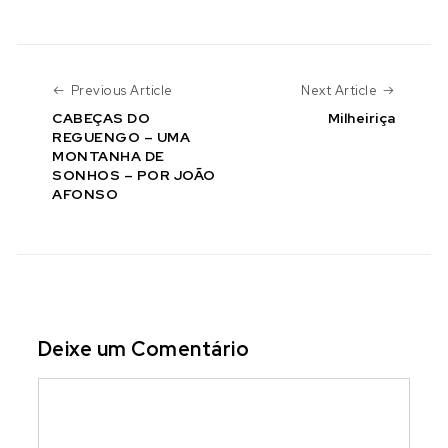
Previous Article
Next Art
Previous Article
Next Article
CABEÇAS DO
Milheiriça
REGUENGO – UMA
MONTANHA DE
SONHOS – POR JOÃO
AFONSO
Deixe um Comentário
Comment