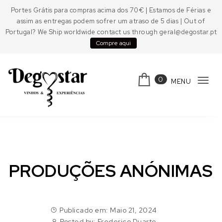
Skip to content
Portes Grátis para compras acima dos 70€ | Estamos de Férias e
assim as entregas podem sofrer um atraso de 5 dias | Out of
Portugal? We Ship worldwide contact us through geral@degostar.pt
Compre aqui
0
MENU
Tog
navi
Degostar
PRODUÇÕES ANÓNIMAS
Publicado em: Maio 21, 2024
Posted by:
Frederico Duarte