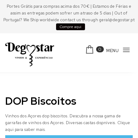
Skip to content
Portes Grátis para compras acima dos 70€ | Estamos de Férias e
assim as entregas podem sofrer um atraso de 5 dias | Out of
Portugal? We Ship worldwide contact us through geral@degostar.pt
Compre aqui
0
MENU
Tog
navi
Degostar
DOP Biscoitos
Vinhos dos Açores dop biscoitos. Descubra a nossa gama de
garrafas de vinhos dos Açores. Diversas castas dispníveis. Clique
aqui para saber mais.