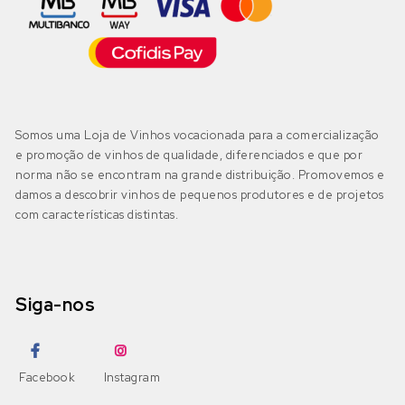
IGP Algarve
(0)
Moscatel Galego Tinto
Códega do Larinho
(0)
Negra Mole
Encruzado
(0)
Bairrada
(0)
DOP Bairrada
(0)
Petit Verdot
Fernão Pires
(0)
Somos uma Loja de Vinhos vocacionada para a comercialização
IGP Beira Atlântico
(0)
e promoção de vinhos de qualidade, diferenciados e que por
Pinot Grigio
Gouveio
(0)
norma não se encontram na grande distribuição. Promovemos e
damos a descobrir vinhos de pequenos produtores e de projetos
Pinot Noir
com características distintas.
Jampal
(0)
Beira Interior
(0)
DOP Beira Interior
(0)
Ramisco
Loureiro
(0)
IGP Terras da Beira
(0)
Siga-nos
Rufete
Malvasia
(0)
Sousão
Malvasia Fina
(0)
Dão
(0)
Facebook
Instagram
DOP Dão
(0)
Syrah