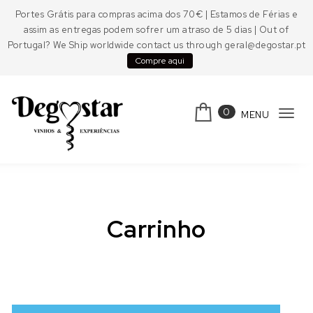
Skip to content
Portes Grátis para compras acima dos 70€ | Estamos de Férias e
assim as entregas podem sofrer um atraso de 5 dias | Out of
Portugal? We Ship worldwide contact us through geral@degostar.pt
Compre aqui
0
MENU
Tog
navi
Degostar
Carrinho