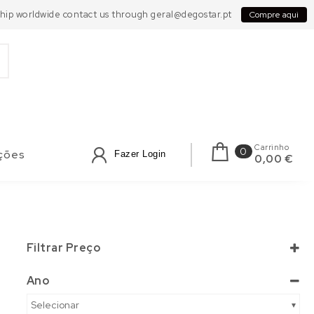
 Ship worldwide contact us through geral@degostar.pt
Compre aqui
Carrinho
0
ções
Fazer Login
0,00 €
Filtrar Preço
Ano
Selecionar