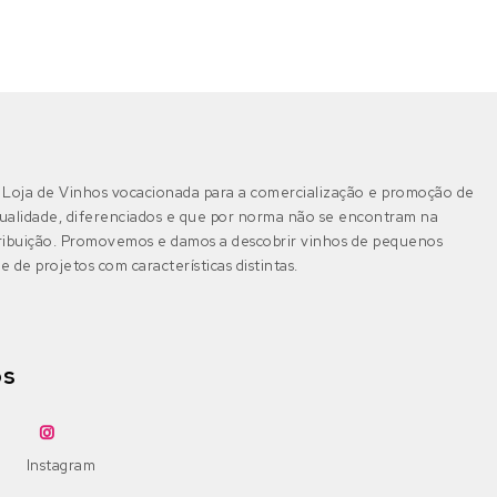
DOP Bairrada
(0)
Petit Verdot
Fernão Pires
(0)
IGP Beira Atlântico
(0)
Pinot Grigio
Gouveio
(0)
Pinot Noir
Jampal
(0)
Beira Interior
(0)
DOP Beira Interior
(0)
Ramisco
Loja de Vinhos vocacionada para a comercialização e promoção de
Loureiro
(0)
ualidade, diferenciados e que por norma não se encontram na
IGP Terras da Beira
tribuição. Promovemos e damos a descobrir vinhos de pequenos
(0)
Rufete
Malvasia
(0)
e de projetos com características distintas.
Sousão
Malvasia Fina
(0)
Dão
(0)
DOP Dão
(0)
Syrah
os
Maria Gomes
(0)
DOP Lafões
(0)
Tannat
Moscatel Galego Branco
(0)
Instagram
IGP Terras do Dão
(0)
Tinta Amarela
Moscatel Graúdo
(0)