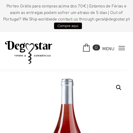
Skip to content
Portes Grátis para compras acima dos 70€ | Estamos de Férias e
assim as entregas podem sofrer um atraso de 5 dias | Out of
Portugal? We Ship worldwide contact us through geral@degostar.pt
Compre aqui
0
MENU
Tog
navi
Degostar