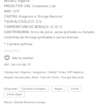
REGIÃO:
Algarve
PRODUTOR:
QBL Unipessoal, Lda.
ANO:
2017
CASTAS:
Aragonez e Touriga Nacional
TEOR ALCOÓLICO:
12 %
TEMPERATURA DE SERVIÇO:
10-12 ºC
GASTRONOMIA:
Arroz de polvo, peixe grelhado ou fumado,
costeletas de borrego grelhadas e carnes brancas
* Contém sulfitos
ESGOTADO
Add to wishlist
REF:
OA-VR-QB-75
Categorias:
Algarve
,
Aragonez
,
Castas Tintas
,
IGP Algarve
,
Região Demarcada
,
Rosé
,
Tipo de Vinho
,
Touriga Nacional
Etiquetas:
Carvalho Húngaro
,
Vegan
,
Vinho
,
Vinho Rosé
Marca:
Quinta Barranco Longo