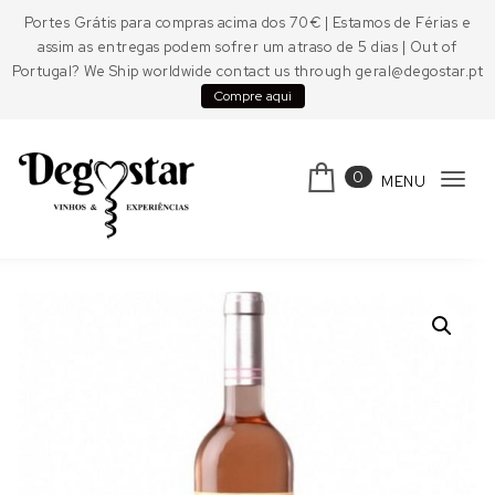
Skip to content
Portes Grátis para compras acima dos 70€ | Estamos de Férias e
assim as entregas podem sofrer um atraso de 5 dias | Out of
Portugal? We Ship worldwide contact us through geral@degostar.pt
Compre aqui
0
MENU
Tog
navi
Degostar