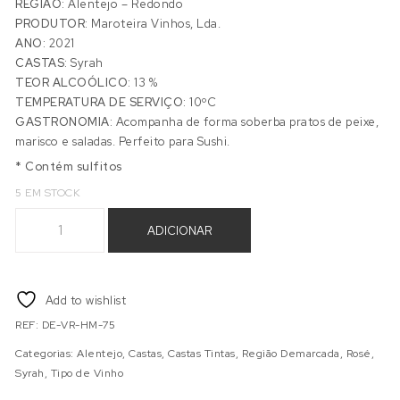
REGIÃO:
Alentejo – Redondo
PRODUTOR:
Maroteira Vinhos, Lda.
ANO:
2021
CASTAS:
Syrah
TEOR ALCOÓLICO:
13 %
TEMPERATURA DE SERVIÇO:
10ºC
GASTRONOMIA:
Acompanha de forma soberba pratos de peixe,
marisco e saladas. Perfeito para Sushi.
* Contém sulfitos
5 EM STOCK
Quantidade de DEZ TOSTÕES ROSÉ 0,75L
ADICIONAR
Add to wishlist
REF:
DE-VR-HM-75
Categorias:
Alentejo
,
Castas
,
Castas Tintas
,
Região Demarcada
,
Rosé
,
Syrah
,
Tipo de Vinho