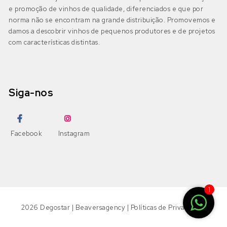
IGP Beira Atlântico
(0)
e promoção de vinhos de qualidade, diferenciados e que por
Pinot Grigio
Gouveio
(0)
norma não se encontram na grande distribuição. Promovemos e
damos a descobrir vinhos de pequenos produtores e de projetos
Pinot Noir
com características distintas.
Jampal
(0)
Beira Interior
(0)
DOP Beira Interior
(0)
Ramisco
Loureiro
(0)
IGP Terras da Beira
(0)
Siga-nos
Rufete
Malvasia
(0)
Sousão
Malvasia Fina
(0)
Dão
(0)
Facebook
Instagram
DOP Dão
(0)
Syrah
Maria Gomes
(0)
DOP Lafões
(0)
Tannat
Moscatel Galego Branco
(0)
1
IGP Terras do Dão
(0)
Tinta Amarela
Moscatel Graúdo
(0)
2026
Degostar
|
Beaversagency
|
Políticas de Privacidade