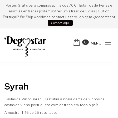
Skip to content
Portes Grátis para compras acima dos 70€ | Estamos de Férias e
assim as entregas podem sofrer um atraso de 5 dias | Out of
Portugal? We Ship worldwide contact us through geral@degostar.pt
Compre aqui
0
MENU
Tog
navi
Degostar
Syrah
Castas de Vinho syrah. Descubra a nossa gama de vinhos de
castas de vinho portuguesa com entrega em todo o país
A mostrar 1–16 de 25 resultados