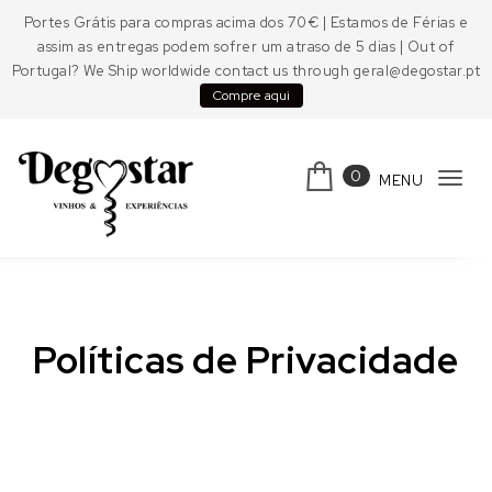
Portes Grátis para compras acima dos 70€ | Estamos de Férias e
assim as entregas podem sofrer um atraso de 5 dias | Out of
Portugal? We Ship worldwide contact us through geral@degostar.pt
Compre aqui
0
MENU
Tog
navi
Políticas de Privacidade