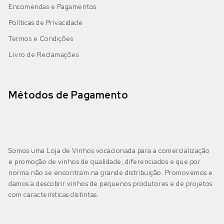
IGP Alentejano
(1)
Cabernet Sauvignon
Encomendas e Pagamentos
Bical
(0)
Políticas de Privacidade
Castelão
Boal
(0)
Termos e Condições
Algarve
(1)
Livro de Reclamações
DOP Lagoa
(0)
Galego
Castelão Branco
(0)
DOP Lagos
(0)
Jaen
Cerceal Branco
(0)
Métodos de Pagamento
DOP Portimão
(0)
Malbec
Cercial
(0)
DOP Tavira
(0)
Merlot
Chardonnay
(0)
Somos uma Loja de Vinhos vocacionada para a comercialização
e promoção de vinhos de qualidade, diferenciados e que por
IGP Algarve
(1)
Moscatel Galego Tinto
Códega do Larinho
(0)
norma não se encontram na grande distribuição. Promovemos e
damos a descobrir vinhos de pequenos produtores e de projetos
Negra Mole
com características distintas.
Encruzado
(0)
Bairrada
(4)
DOP Bairrada
(1)
Petit Verdot
Fernão Pires
(0)