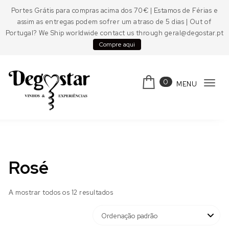
Skip to content
Portes Grátis para compras acima dos 70€ | Estamos de Férias e
assim as entregas podem sofrer um atraso de 5 dias | Out of
Portugal? We Ship worldwide contact us through geral@degostar.pt
Compre aqui
0
MENU
Tog
navi
Degostar
Rosé
A mostrar todos os 12 resultados