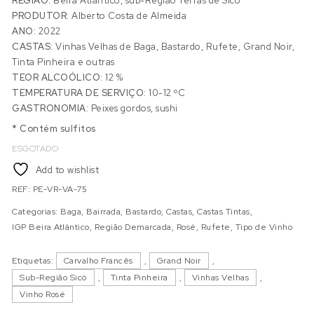
REGIÃO:
Beira Atlântico, sub-Região Terras de Sicó
PRODUTOR:
Alberto Costa de Almeida
ANO:
2022
CASTAS:
Vinhas Velhas de Baga, Bastardo, Rufete, Grand Noir,
Tinta Pinheira e outras
TEOR ALCOÓLICO:
12 %
TEMPERATURA DE SERVIÇO:
10-12 ºC
GASTRONOMIA:
Peixes gordos, sushi
* Contém sulfitos
ESGOTADO
Add to wishlist
REF:
PE-VR-VA-75
Categorias:
Baga
,
Bairrada
,
Bastardo
,
Castas
,
Castas Tintas
,
IGP Beira Atlântico
,
Região Demarcada
,
Rosé
,
Rufete
,
Tipo de Vinho
Etiquetas:
Carvalho Francês
,
Grand Noir
,
Sub-Região Sicó
,
Tinta Pinheira
,
Vinhas Velhas
,
Vinho Rosé