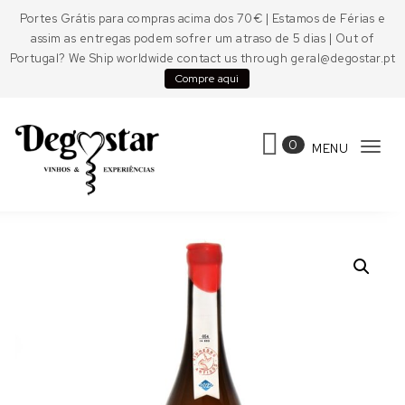
Skip to content
Portes Grátis para compras acima dos 70€ | Estamos de Férias e
assim as entregas podem sofrer um atraso de 5 dias | Out of
Portugal? We Ship worldwide contact us through geral@degostar.pt
Compre aqui
0
MENU
Tog
navi
Degostar