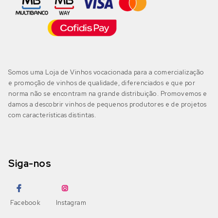
IGP Algarve
(0)
Moscatel Galego Tinto
Códega do Larinho
(0)
Negra Mole
Encruzado
(0)
Bairrada
(0)
DOP Bairrada
(0)
Petit Verdot
Fernão Pires
(0)
Somos uma Loja de Vinhos vocacionada para a comercialização
IGP Beira Atlântico
(0)
e promoção de vinhos de qualidade, diferenciados e que por
Pinot Grigio
Gouveio
(0)
norma não se encontram na grande distribuição. Promovemos e
damos a descobrir vinhos de pequenos produtores e de projetos
Pinot Noir
com características distintas.
Jampal
(0)
Beira Interior
(0)
DOP Beira Interior
(0)
Ramisco
Loureiro
(0)
IGP Terras da Beira
(0)
Siga-nos
Rufete
Malvasia
(0)
Sousão
Malvasia Fina
(0)
Dão
(0)
Facebook
Instagram
DOP Dão
(0)
Syrah