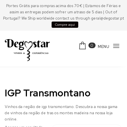
Skip to content
Portes Grátis para compras acima dos 70€ | Estamos de Férias e
assim as entregas podem sofrer um atraso de 5 dias | Out of
Portugal? We Ship worldwide contact us through geral@degostar.pt
Compre aqui
0
MENU
Tog
navi
Degostar
IGP Transmontano
Vinhos da região de igp transmontano. Descubra a nossa gama
de vinhos da região de tras os montes madeira na nossa loja
online.