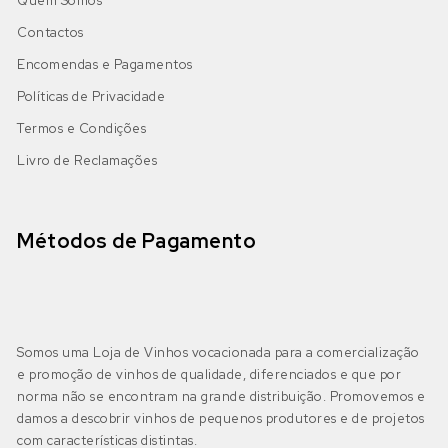
Quem Somos
DOP Alentejo
(1)
Bastardo
Bastardo Branco
(0)
Contactos
IGP Alentejano
(0)
Cabernet Sauvignon
Encomendas e Pagamentos
Bical
(0)
Políticas de Privacidade
Castelão
Boal
(0)
Termos e Condições
Algarve
(0)
Livro de Reclamações
DOP Lagoa
(0)
Galego
Castelão Branco
(0)
DOP Lagos
(0)
Jaen
Cerceal Branco
(0)
Métodos de Pagamento
DOP Portimão
(0)
Malbec
Cercial
(0)
DOP Tavira
(0)
Merlot
Chardonnay
(0)
Somos uma Loja de Vinhos vocacionada para a comercialização
e promoção de vinhos de qualidade, diferenciados e que por
IGP Algarve
(0)
Moscatel Galego Tinto
Códega do Larinho
(0)
norma não se encontram na grande distribuição. Promovemos e
damos a descobrir vinhos de pequenos produtores e de projetos
Negra Mole
com características distintas.
Encruzado
(0)