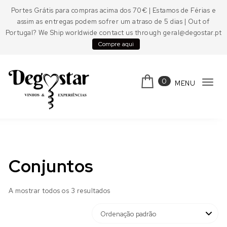
Skip to content
Portes Grátis para compras acima dos 70€ | Estamos de Férias e
assim as entregas podem sofrer um atraso de 5 dias | Out of
Portugal? We Ship worldwide contact us through geral@degostar.pt
Compre aqui
0
MENU
Tog
navi
Degostar
Conjuntos
A mostrar todos os 3 resultados