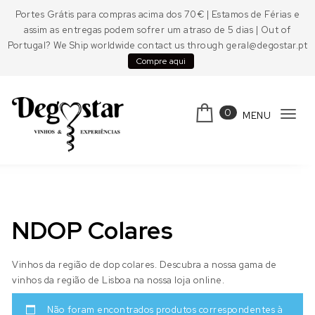
Skip to content
Portes Grátis para compras acima dos 70€ | Estamos de Férias e
assim as entregas podem sofrer um atraso de 5 dias | Out of
Portugal? We Ship worldwide contact us through geral@degostar.pt
Compre aqui
0
MENU
Tog
navi
Degostar
NDOP Colares
Vinhos da região de dop colares. Descubra a nossa gama de
vinhos da região de Lisboa na nossa loja online.
Não foram encontrados produtos correspondentes à