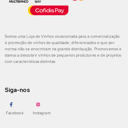
Códega do Larinho
(0)
Negra Mole
Encruzado
(0)
Bairrada
(0)
DOP Bairrada
(0)
Petit Verdot
Fernão Pires
(0)
Somos uma Loja de Vinhos vocacionada para a comercialização
IGP Beira Atlântico
(0)
e promoção de vinhos de qualidade, diferenciados e que por
Pinot Grigio
Gouveio
(0)
norma não se encontram na grande distribuição. Promovemos e
damos a descobrir vinhos de pequenos produtores e de projetos
Pinot Noir
com características distintas.
Jampal
(0)
Beira Interior
(0)
DOP Beira Interior
(0)
Ramisco
Loureiro
(0)
IGP Terras da Beira
(0)
Siga-nos
Rufete
Malvasia
(0)
Sousão
Malvasia Fina
(0)
Dão
(0)
Facebook
Instagram
DOP Dão
(0)
Syrah
Maria Gomes
(0)