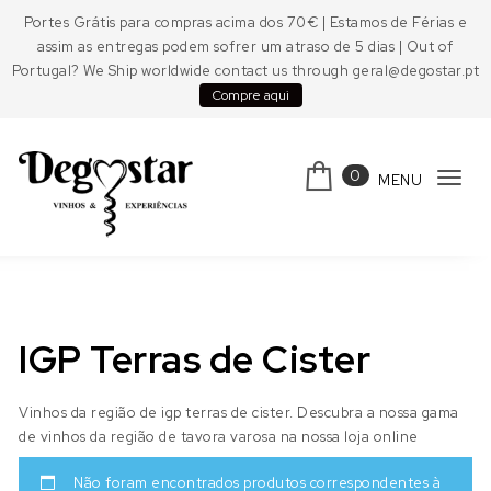
Skip to content
Portes Grátis para compras acima dos 70€ | Estamos de Férias e
assim as entregas podem sofrer um atraso de 5 dias | Out of
Portugal? We Ship worldwide contact us through geral@degostar.pt
Compre aqui
0
MENU
Tog
navi
Degostar
IGP Terras de Cister
Vinhos da região de igp terras de cister. Descubra a nossa gama
de vinhos da região de tavora varosa na nossa loja online
Não foram encontrados produtos correspondentes à