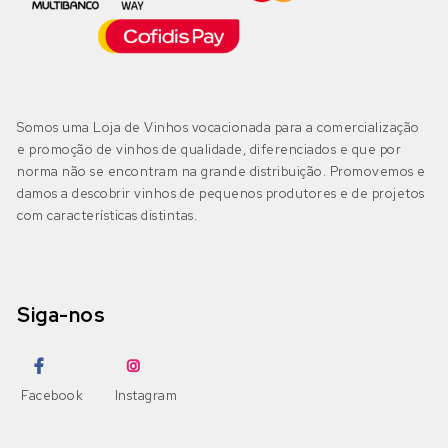
Códega do Larinho
(0)
Negra Mole
Encruzado
(0)
Bairrada
(0)
DOP Bairrada
(0)
Petit Verdot
Fernão Pires
(0)
Somos uma Loja de Vinhos vocacionada para a comercialização
IGP Beira Atlântico
(0)
e promoção de vinhos de qualidade, diferenciados e que por
Pinot Grigio
Gouveio
(0)
norma não se encontram na grande distribuição. Promovemos e
damos a descobrir vinhos de pequenos produtores e de projetos
Pinot Noir
com características distintas.
Jampal
(0)
Beira Interior
(0)
DOP Beira Interior
(0)
Ramisco
Loureiro
(0)
IGP Terras da Beira
(0)
Siga-nos
Rufete
Malvasia
(0)
Sousão
Malvasia Fina
(0)
Dão
(0)
Facebook
Instagram
DOP Dão
(0)
Syrah
Maria Gomes
(0)