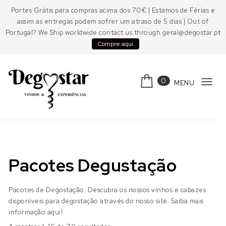
Skip to content
Portes Grátis para compras acima dos 70€ | Estamos de Férias e
assim as entregas podem sofrer um atraso de 5 dias | Out of
Portugal? We Ship worldwide contact us through geral@degostar.pt
Compre aqui
0
MENU
Tog
navi
Degostar
Pacotes Degustação
Pacotes de Degostação. Descubra os nossos vinhos e cabazes
disponíveis para degostação através do nosso site. Saiba mais
informação aqui!