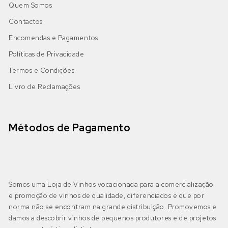
Quem Somos
DOP Alentejo
(3)
Bastardo
Bastardo Branco
(0)
Contactos
IGP Alentejano
(0)
Cabernet Sauvignon
Encomendas e Pagamentos
Bical
(0)
Políticas de Privacidade
Castelão
Boal
(0)
Termos e Condições
Algarve
(2)
Livro de Reclamações
DOP Lagoa
(0)
Galego
Castelão Branco
(0)
DOP Lagos
(0)
Jaen
Cerceal Branco
(0)
Métodos de Pagamento
DOP Portimão
(0)
Malbec
Cercial
(0)
DOP Tavira
(0)
Merlot
Chardonnay
(0)
Somos uma Loja de Vinhos vocacionada para a comercialização
e promoção de vinhos de qualidade, diferenciados e que por
IGP Algarve
(2)
Moscatel Galego Tinto
Códega do Larinho
(0)
norma não se encontram na grande distribuição. Promovemos e
damos a descobrir vinhos de pequenos produtores e de projetos
Negra Mole