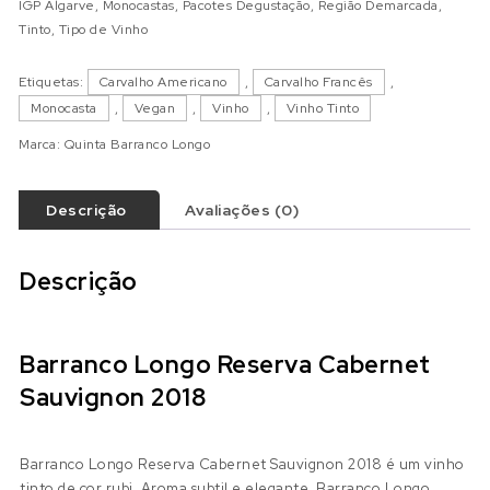
IGP Algarve
,
Monocastas
,
Pacotes Degustação
,
Região Demarcada
,
Tinto
,
Tipo de Vinho
Etiquetas:
Carvalho Americano
,
Carvalho Francês
,
Monocasta
,
Vegan
,
Vinho
,
Vinho Tinto
Marca:
Quinta Barranco Longo
Descrição
Avaliações (0)
Descrição
Barranco Longo Reserva Cabernet
Sauvignon 2018
Barranco Longo Reserva Cabernet Sauvignon 2018 é um vinho
tinto de cor rubi. Aroma subtil e elegante. Barranco Longo