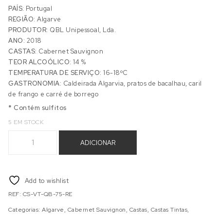
PAÍS:
Portugal
REGIÃO:
Algarve
PRODUTOR:
QBL Unipessoal, Lda.
ANO:
2018
CASTAS:
Cabernet Sauvignon
TEOR ALCOÓLICO:
14 %
TEMPERATURA DE SERVIÇO:
16-18ºC
GASTRONOMIA:
Caldeirada Algarvia, pratos de bacalhau, caril
de frango e carré de borrego
* Contém sulfitos
5 EM STOCK
Quantidade de BARRANCO LONGO RESERVA CABERNET SAUV
ADICIONAR
Add to wishlist
REF:
CS-VT-QB-75-RE
Categorias:
Algarve
,
Cabernet Sauvignon
,
Castas
,
Castas Tintas
,