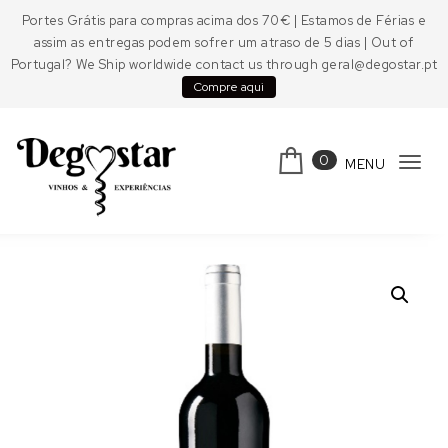
Skip to content
Portes Grátis para compras acima dos 70€ | Estamos de Férias e
assim as entregas podem sofrer um atraso de 5 dias | Out of
Portugal? We Ship worldwide contact us through geral@degostar.pt
Compre aqui
0
MENU
Tog
navi
Degostar