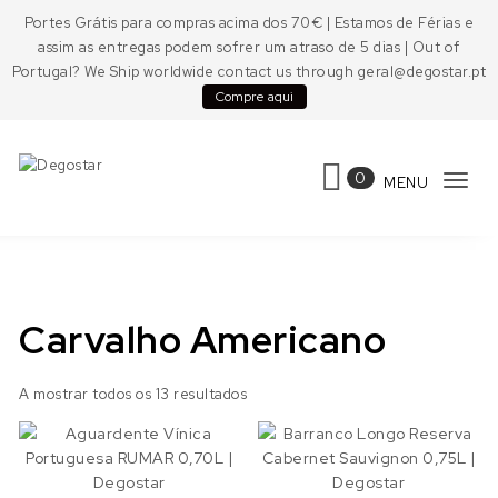
Skip to content
Portes Grátis para compras acima dos 70€ | Estamos de Férias e
assim as entregas podem sofrer um atraso de 5 dias | Out of
Portugal? We Ship worldwide contact us through geral@degostar.pt
Compre aqui
0
MENU
Tog
Degostar
navi
Carvalho Americano
A mostrar todos os 13 resultados