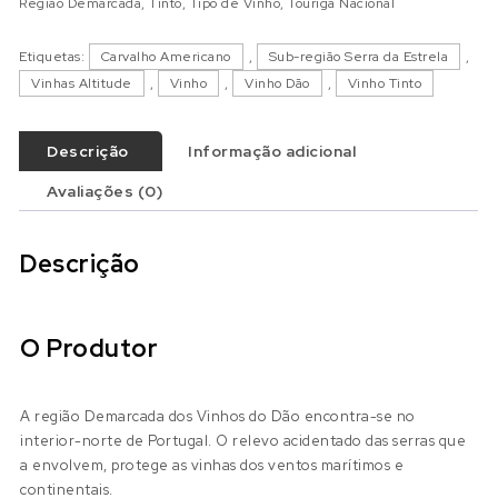
Região Demarcada
,
Tinto
,
Tipo de Vinho
,
Touriga Nacional
Etiquetas:
Carvalho Americano
,
Sub-região Serra da Estrela
,
Vinhas Altitude
,
Vinho
,
Vinho Dão
,
Vinho Tinto
Descrição
Informação adicional
Avaliações (0)
Descrição
O Produtor
A região Demarcada dos Vinhos do Dão encontra-se no
interior-norte de Portugal. O relevo acidentado das serras que
a envolvem, protege as vinhas dos ventos marítimos e
continentais.