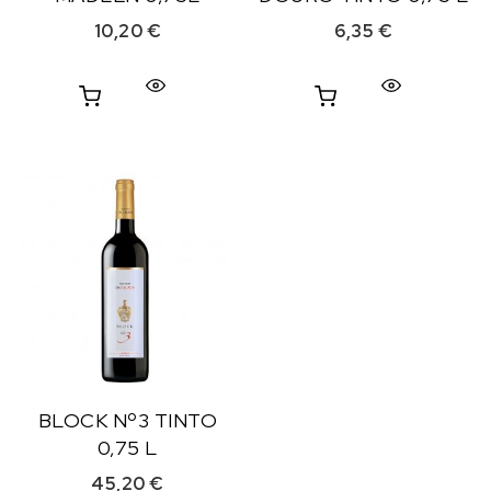
10,20
€
6,35
€
BLOCK Nº3 TINTO
0,75 L
45,20
€