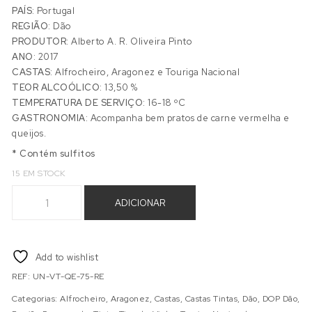
PAÍS:
Portugal
REGIÃO:
Dão
PRODUTOR:
Alberto A. R. Oliveira Pinto
ANO:
2017
CASTAS:
Alfrocheiro, Aragonez e Touriga Nacional
TEOR ALCOÓLICO:
13,50 %
TEMPERATURA DE SERVIÇO:
16-18 ºC
GASTRONOMIA:
Acompanha bem pratos de carne vermelha e
queijos.
* Contém sulfitos
15 EM STOCK
Quantidade de UNIGÉNITO RESERVA TINTO 0,75L
ADICIONAR
Add to wishlist
REF:
UN-VT-QE-75-RE
Categorias:
Alfrocheiro
,
Aragonez
,
Castas
,
Castas Tintas
,
Dão
,
DOP Dão
,