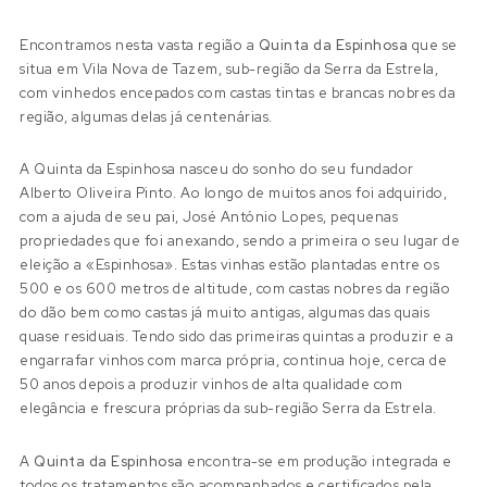
Encontramos nesta vasta região a
Quinta da Espinhosa
que se
situa em Vila Nova de Tazem, sub-região da Serra da Estrela,
com vinhedos encepados com castas tintas e brancas nobres da
região, algumas delas já centenárias.
A Quinta da Espinhosa nasceu do sonho do seu fundador
Alberto Oliveira Pinto. Ao longo de muitos anos foi adquirido,
com a ajuda de seu pai, José António Lopes, pequenas
propriedades que foi anexando, sendo a primeira o seu lugar de
eleição a «Espinhosa». Estas vinhas estão plantadas entre os
500 e os 600 metros de altitude, com castas nobres da região
do dão bem como castas já muito antigas, algumas das quais
quase residuais. Tendo sido das primeiras quintas a produzir e a
engarrafar vinhos com marca própria, continua hoje, cerca de
50 anos depois a produzir vinhos de alta qualidade com
elegância e frescura próprias da sub-região Serra da Estrela.
A
Quinta da Espinhosa
encontra-se em produção integrada e
todos os tratamentos são acompanhados e certificados pela