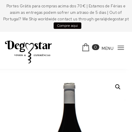
Skip to content
Portes Grátis para compras acima dos 70€ | Estamos de Férias e
assim as entregas podem sofrer um atraso de 5 dias | Out of
Portugal? We Ship worldwide contact us through geral@degostar.pt
Compre aqui
0
MENU
Tog
navi
Degostar