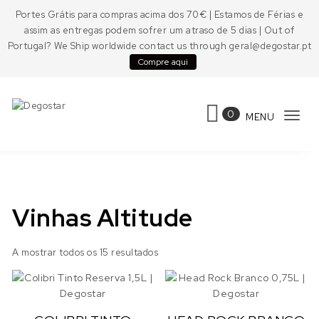
Skip to content
Portes Grátis para compras acima dos 70€ | Estamos de Férias e
assim as entregas podem sofrer um atraso de 5 dias | Out of
Portugal? We Ship worldwide contact us through geral@degostar.pt
Compre aqui
0
MENU
Tog
Degostar
navi
Vinhas Altitude
A mostrar todos os 15 resultados