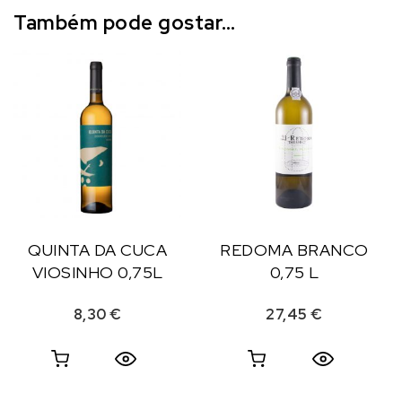
Também pode gostar…
QUINTA DA CUCA
REDOMA BRANCO
VIOSINHO 0,75L
0,75 L
8,30
€
27,45
€