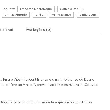
Etiquetas:
Francisco Montenegro
,
Gouveio Real
,
Vinhas Altitude
,
Vinho
,
Vinho Branco
,
Vinho Douro
icional
Avaliações (0)
sia Fina e Viosinho, Qalt Branco é um vinho branco do Douro
inho confere ao vinho. A prova, a acidez e estrutura do Gouveio
rescos de jardim, com flores de laranjeira e jasmim. Frutas