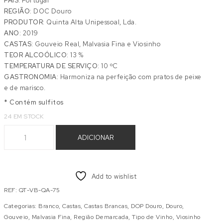
PAÍS:
Portugal
REGIÃO:
DOC Douro
PRODUTOR:
Quinta Alta Unipessoal, Lda.
ANO:
2019
CASTAS:
Gouveio Real, Malvasia Fina e Viosinho
TEOR ALCOÓLICO:
13 %
TEMPERATURA DE SERVIÇO:
10 ºC
GASTRONOMIA:
Harmoniza na perfeição com pratos de peixe
e de marisco.
* Contém sulfitos
24 EM STOCK
Quantidade de QALT BRANCO
ADICIONAR
Add to wishlist
REF:
QT-VB-QA-75
Categorias:
Branco
,
Castas
,
Castas Brancas
,
DOP Douro
,
Douro
,
Gouveio
,
Malvasia Fina
,
Região Demarcada
,
Tipo de Vinho
,
Viosinho