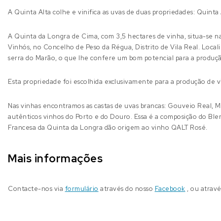
A Quinta Alta colhe e vinifica as uvas de duas propriedades: Quinta
A Quinta da Longra de Cima
,
com 3,5 hectares de vinha, situa-se n
Vinhós, no Concelho de Peso da Régua, Distrito de Vila Real. Local
serra do Marão, o que lhe confere um bom potencial para a produç
Esta propriedade foi escolhida exclusivamente para a produção de vi
Nas vinhas encontramos as castas de uvas brancas: Gouveio Real, Ma
autênticos vinhos do Porto e do Douro. Essa é a composição do Bl
Francesa da Quinta da Longra dão origem ao vinho QALT Rosé.
Mais informações
Contacte-nos via
formulário
através do nosso
Facebook
, ou atrav