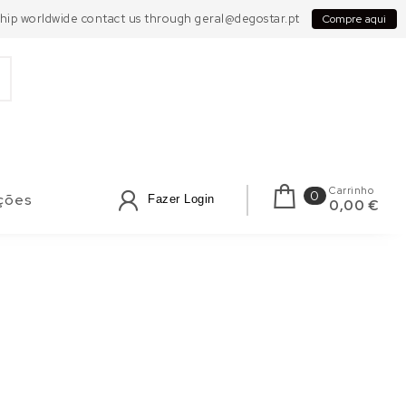
 Ship worldwide contact us through geral@degostar.pt
Compre aqui
Carrinho
0
ções
Fazer Login
0,00 €