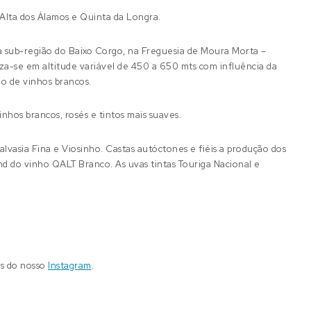
 Alta dos Álamos e Quinta da Longra.
a sub-região do Baixo Corgo, na Freguesia de Moura Morta –
iza-se em altitude variável de 450 a 650 mts com influência da
ão de vinhos brancos.
nhos brancos, rosés e tintos mais suaves.
lvasia Fina e Viosinho. Castas autóctones e fiéis a produção dos
end do vinho QALT Branco.
As uvas tintas Touriga Nacional e
és do nosso
Instagram
.