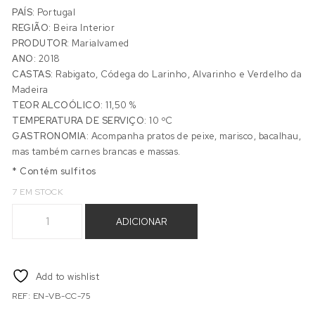
PAÍS:
Portugal
REGIÃO:
Beira Interior
PRODUTOR:
Marialvamed
ANO:
2018
CASTAS:
Rabigato, Códega do Larinho, Alvarinho e Verdelho da
Madeira
TEOR ALCOÓLICO:
11,50 %
TEMPERATURA DE SERVIÇO:
10 ºC
GASTRONOMIA:
Acompanha pratos de peixe, marisco, bacalhau,
mas também carnes brancas e massas.
* Contém sulfitos
7 EM STOCK
Quantidade de CASAS CÔRO ENTRADA BRANCO
ADICIONAR
Add to wishlist
REF:
EN-VB-CC-75