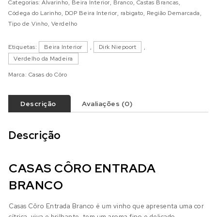
Categorias:
Alvarinho
,
Beira Interior
,
Branco
,
Castas Brancas
,
Códega do Larinho
,
DOP Beira Interior
,
rabigato
,
Região Demarcada
,
Tipo de Vinho
,
Verdelho
Etiquetas:
Beira Interior
,
Dirk Niepoort
,
Verdelho da Madeira
Marca:
Casas do Côro
Descrição
Avaliações (0)
Descrição
CASAS CÔRO ENTRADA
BRANCO
Casas Côro Entrada Branco é um vinho que apresenta uma cor
cítrica, viva e brilhante, tem um aroma fino e delicado