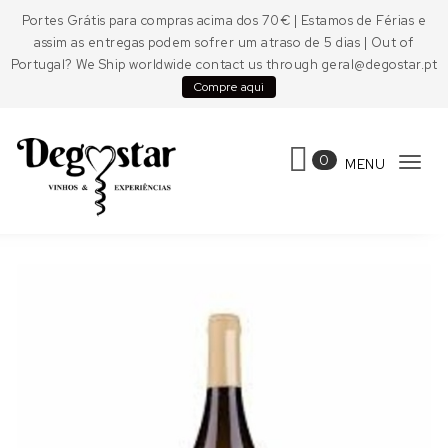
Skip to content
Portes Grátis para compras acima dos 70€ | Estamos de Férias e
assim as entregas podem sofrer um atraso de 5 dias | Out of
Portugal? We Ship worldwide contact us through geral@degostar.pt
Compre aqui
0
MENU
Tog
navi
Degostar