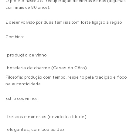
O projeto nasceu da
recuperação de vinhas velhas (algumas
com mais de 80 anos).
É desenvolvido por
duas famílias
com forte ligação à região
Combina:
produção de vinho
hotelaria de charme (Casas do Côro)
Filosofia: produção com
tempo, respeito pela tradição e foco
na autenticidade
Estilo dos vinhos:
frescos e minerais (devido à altitude)
elegantes, com boa acidez