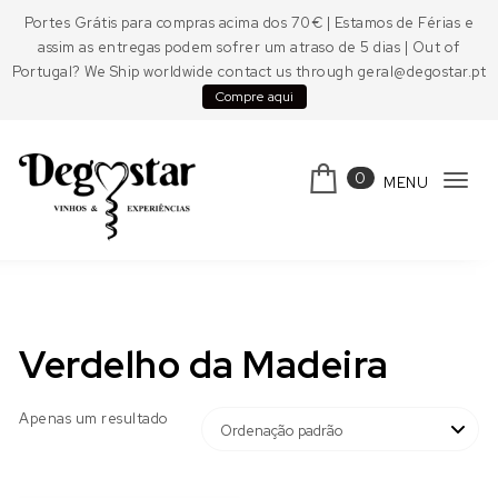
Skip to content
Portes Grátis para compras acima dos 70€ | Estamos de Férias e
assim as entregas podem sofrer um atraso de 5 dias | Out of
Portugal? We Ship worldwide contact us through geral@degostar.pt
Compre aqui
0
MENU
Tog
navi
Degostar
Verdelho da Madeira
Apenas um resultado