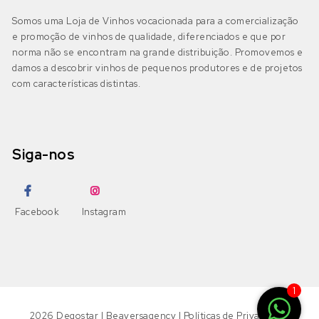
Petit Verdot
Fernão Pires
(0)
Somos uma Loja de Vinhos vocacionada para a comercialização
IGP Beira Atlântico
(0)
e promoção de vinhos de qualidade, diferenciados e que por
Pinot Grigio
Gouveio
(0)
norma não se encontram na grande distribuição. Promovemos e
damos a descobrir vinhos de pequenos produtores e de projetos
Pinot Noir
com características distintas.
Jampal
(0)
Beira Interior
(1)
DOP Beira Interior
(1)
Ramisco
Loureiro
(0)
IGP Terras da Beira
(0)
Siga-nos
Rufete
Malvasia
(0)
Sousão
Malvasia Fina
(0)
Dão
(0)
Facebook
Instagram
DOP Dão
(0)
Syrah
Maria Gomes
(0)
DOP Lafões
(0)
Tannat
Moscatel Galego Branco
(0)
1
IGP Terras do Dão
(0)
Tinta Amarela
Moscatel Graúdo
(0)
2026
Degostar
|
Beaversagency
|
Políticas de Privacidade