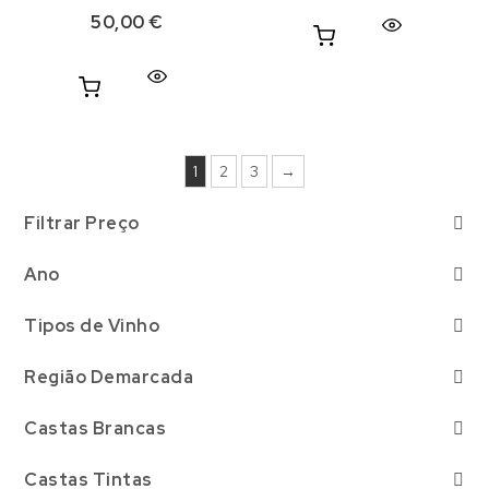
50,00
€
1
2
3
→
Filtrar Preço
Ano
Selecionar
Tipos de Vinho
Branco
(15)
Região Demarcada
Açores
(0)
Destilados
(6)
Castas Brancas
DOP Biscoitos
(0)
Alvarinho
(1)
Castas Tintas
Espumante
(4)