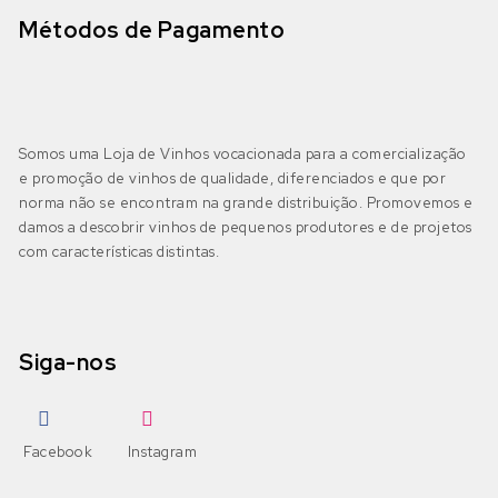
DOP Lagos
(0)
Jaen
Cerceal Branco
(0)
Métodos de Pagamento
DOP Portimão
(0)
Malbec
Cercial
(0)
DOP Tavira
(0)
Merlot
Chardonnay
(3)
Somos uma Loja de Vinhos vocacionada para a comercialização
e promoção de vinhos de qualidade, diferenciados e que por
IGP Algarve
(0)
Moscatel Galego Tinto
Códega do Larinho
(1)
norma não se encontram na grande distribuição. Promovemos e
damos a descobrir vinhos de pequenos produtores e de projetos
Negra Mole
com características distintas.
Encruzado
(2)
Bairrada
(5)
DOP Bairrada
(4)
Petit Verdot
Fernão Pires
(1)
Siga-nos
IGP Beira Atlântico
(1)
Pinot Grigio
Gouveio
(0)
Pinot Noir
Jampal
(0)
Beira Interior
(0)
Facebook
Instagram
DOP Beira Interior
(0)
Ramisco
Loureiro
(1)