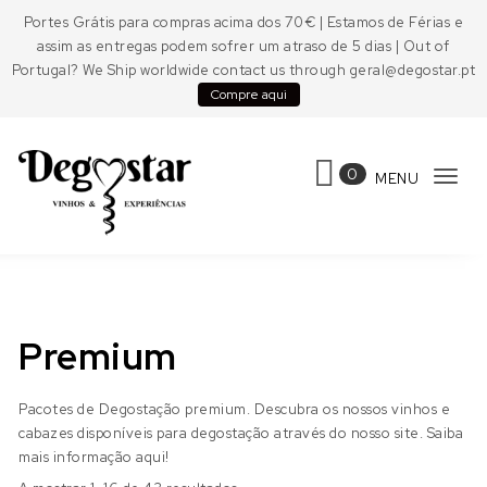
Skip to content
Portes Grátis para compras acima dos 70€ | Estamos de Férias e
assim as entregas podem sofrer um atraso de 5 dias | Out of
Portugal? We Ship worldwide contact us through geral@degostar.pt
Compre aqui
0
MENU
Tog
navi
Degostar
Premium
Pacotes de Degostação premium. Descubra os nossos vinhos e
cabazes disponíveis para degostação através do nosso site. Saiba
mais informação aqui!