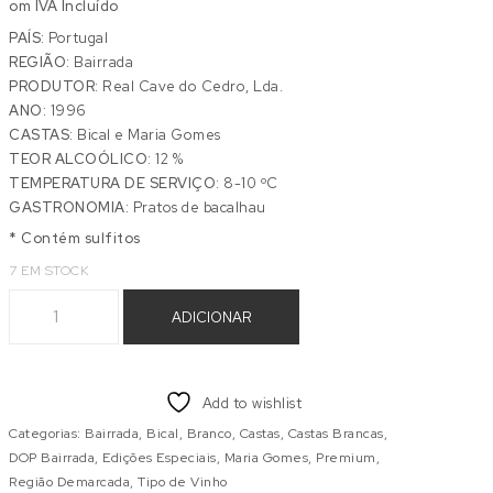
om IVA Incluído
PAÍS:
Portugal
REGIÃO:
Bairrada
PRODUTOR:
Real Cave do Cedro, Lda.
ANO:
1996
CASTAS:
Bical e Maria Gomes
TEOR ALCOÓLICO:
12 %
TEMPERATURA DE SERVIÇO:
8-10 ºC
GASTRONOMIA:
Pratos de bacalhau
* Contém sulfitos
7 EM STOCK
Quantidade de ALEIXO SUPERIOR BRANCO 1996
ADICIONAR
Add to wishlist
Categorias:
Bairrada
,
Bical
,
Branco
,
Castas
,
Castas Brancas
,
DOP Bairrada
,
Edições Especiais
,
Maria Gomes
,
Premium
,
Região Demarcada
,
Tipo de Vinho