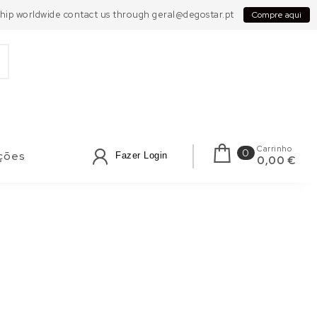
 Ship worldwide contact us through geral@degostar.pt
Compre aqui
Carrinho
0
ções
Fazer Login
0,00 €