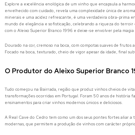
Explore a excelência enológica de um vinho que encapsula a harmon
envelhecido com cuidado, revela uma complexidade única de aromas 
minerais e uma acidez refrescante, é uma verdadeira obra-prima en
mundo de elegância e sofisticação, celebrando a riqueza do terro
com o Aleixo Superior Branco 1996 e deixe-se envolver pela magia 
Dourado na cor, cremoso na boca, com compotas suaves de frutos a
Focado na boca, texturado, cheio de vigor apesar da idade, final su
O Produtor do Aleixo Superior Branco 
Tudo começou na Bairrada, região que produz vinhos cheios de vitali
transformações ocorridas em Portugal. Foram 50 anos de história fam
ensinamentos para criar vinhos modernos únicos e deliciosos.
A Real Cave do Cedro tem como um dos seus pontes fortes aliar a tr
modernas, que permitem a produção de vinhos com carácter próprio