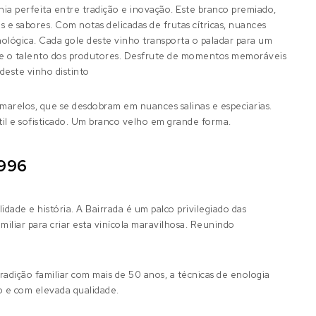
ia perfeita entre tradição e inovação. Este branco premiado,
e sabores. Com notas delicadas de frutas cítricas, nuances
ológica. Cada gole deste vinho transporta o paladar para um
ir e o talento dos produtores. Desfrute de momentos memoráveis
deste vinho distinto
marelos, que se desdobram em nuances salinas e especiarias.
btil e sofisticado. Um branco velho em grande forma.
1996
dade e história. A Bairrada é um palco privilegiado das
iliar para criar esta vinícola maravilhosa. Reunindo
adição familiar com mais de 50 anos, a técnicas de enologia
 e com elevada qualidade.