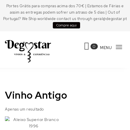
Skip to content
Portes Grátis para compras acima dos 70€ | Estamos de Férias e
assim as entregas podem sofrer um atraso de 5 dias | Out of
Portugal? We Ship worldwide contact us through geral@degostar.pt
Compre aqui
0
MENU
Tog
navi
Degostar
Vinho Antigo
Apenas um resultado