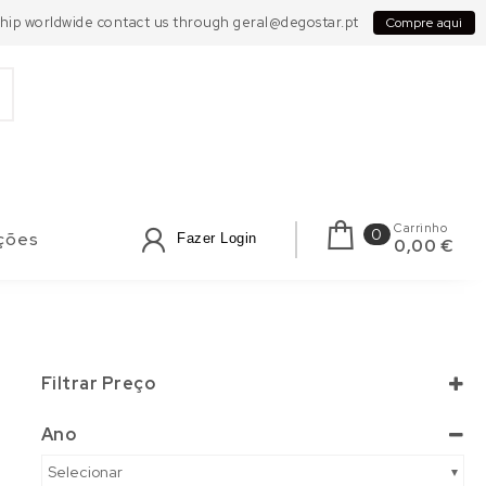
 Ship worldwide contact us through geral@degostar.pt
Compre aqui
Carrinho
0
ções
Fazer Login
0,00 €
Filtrar Preço
Ano
Selecionar