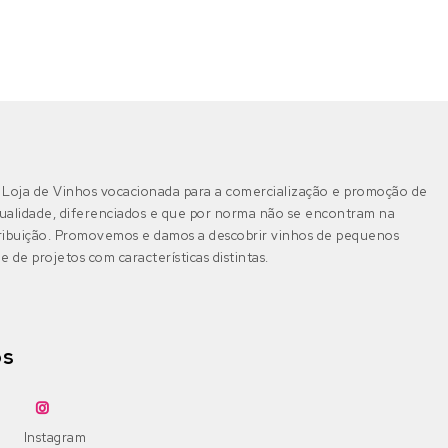
Tinta Barroca
rabigato
(9)
Douro
(8)
DOP Douro
(8)
Tinta Francisca
Rabo de Ovelha
(0)
DOP Porto
(0)
Tinta Roriz
Riesling
(0)
Loja de Vinhos vocacionada para a comercialização e promoção de
IGP Duriense
(0)
Tinto Cão
Roupeiro Branco
(0)
ualidade, diferenciados e que por norma não se encontram na
tribuição. Promovemos e damos a descobrir vinhos de pequenos
e de projetos com características distintas.
Touriga Franca
Sauvignon Blanc
(0)
Lisboa
(0)
DOP Alenquer
(0)
Touriga Nacional
Sercial
(0)
os
DOP Arruda
(0)
Trincadeira
Sercialinho
(0)
DOP Bucelas
(0)
Trincadeira Preta
Siria
(0)
Instagram