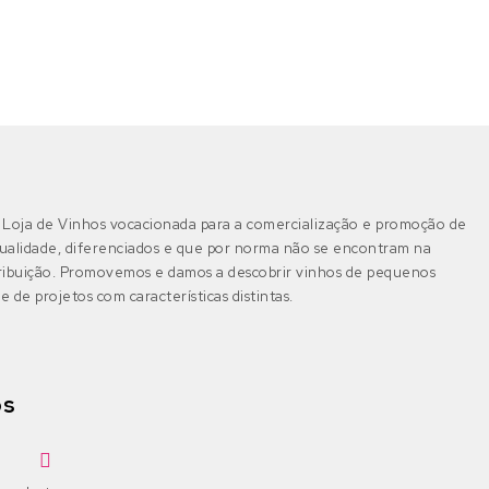
IGP Alentejano
(0)
Cabernet Sauvignon
Bical
(0)
Castelão
Boal
(0)
Algarve
(0)
DOP Lagoa
(0)
Galego
Castelão Branco
(0)
DOP Lagos
(0)
Jaen
Cerceal Branco
(0)
Loja de Vinhos vocacionada para a comercialização e promoção de
ualidade, diferenciados e que por norma não se encontram na
DOP Portimão
(0)
Malbec
tribuição. Promovemos e damos a descobrir vinhos de pequenos
Cercial
(0)
e de projetos com características distintas.
DOP Tavira
(0)
Merlot
Chardonnay
(0)
IGP Algarve
(0)
Moscatel Galego Tinto
Códega do Larinho
(4)
os
Negra Mole
Encruzado
(0)
Bairrada
(0)