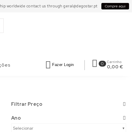
 Ship worldwide contact us through geral@degostar.pt
Compre aqui
Carrinho
0
ções
Fazer Login
0,00 €
Filtrar Preço
Ano
Selecionar