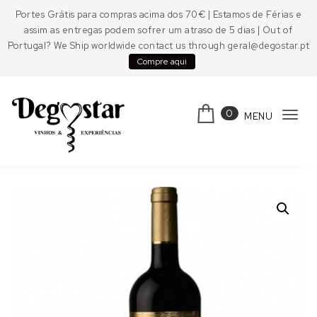
Skip to content
Portes Grátis para compras acima dos 70€ | Estamos de Férias e
assim as entregas podem sofrer um atraso de 5 dias | Out of
Portugal? We Ship worldwide contact us through geral@degostar.pt
Compre aqui
0
MENU
Tog
navi
Degostar