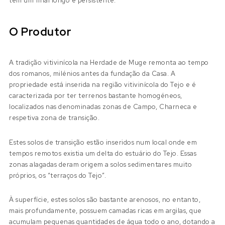
tem um final longo e persistente.
O Produtor
A tradição vitivinícola na Herdade de Muge remonta ao tempo
dos romanos, milénios antes da fundação da Casa. A
propriedade está inserida na região vitivinícola do Tejo e é
caracterizada por ter terrenos bastante homogéneos,
localizados nas denominadas zonas de Campo, Charneca e
respetiva zona de transição.
Estes solos de transição estão inseridos num local onde em
tempos remotos existia um delta do estuário do Tejo. Essas
zonas alagadas deram origem a solos sedimentares muito
próprios, os “terraços do Tejo”.
À superfície, estes solos são bastante arenosos, no entanto,
mais profundamente, possuem camadas ricas em argilas, que
acumulam pequenas quantidades de água todo o ano, dotando a