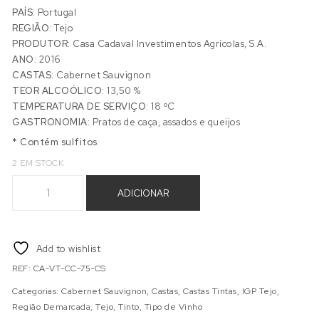
PAÍS:
Portugal
REGIÃO:
Tejo
PRODUTOR:
Casa Cadaval Investimentos Agrícolas, S.A.
ANO:
2016
CASTAS:
Cabernet Sauvignon
TEOR ALCOÓLICO:
13,50 %
TEMPERATURA DE SERVIÇO:
18 ºC
GASTRONOMIA:
Pratos de caça, assados e queijos
* Contém sulfitos
2 EM STOCK
Quantidade de CASA CADAVAL CABERNET SAUVIGNON 2016
ADICIONAR
Add to wishlist
REF:
CA-VT-CC-75-CS
Categorias:
Cabernet Sauvignon
,
Castas
,
Castas Tintas
,
IGP Tejo
,
Região Demarcada
,
Tejo
,
Tinto
,
Tipo de Vinho