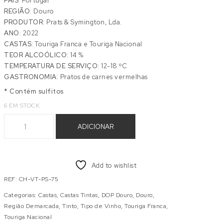
PAÍS:
Portugal
REGIÃO:
Douro
PRODUTOR:
Prats & Symington, Lda.
ANO:
2022
CASTAS:
Touriga Franca e Touriga Nacional
TEOR ALCOÓLICO:
14 %
TEMPERATURA DE SERVIÇO:
12-18 ºC
GASTRONOMIA:
Pratos de carnes vermelhas
* Contém sulfitos
6 EM STOCK
Quantidade de CHRYSEIA TINTO 2022
ADICIONAR
Add to wishlist
REF:
CH-VT-PS-75
Categorias:
Castas
,
Castas Tintas
,
DOP Douro
,
Douro
,
Região Demarcada
,
Tinto
,
Tipo de Vinho
,
Touriga Franca
,
Touriga Nacional