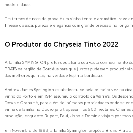
modernidade.
Em termos de nota de prova é um vinho tenso e aromático, revelan
finesse clássica, pureza e elegância com grande precisão no longo fi
O Produtor do Chryseia Tinto 2022
A família SYMINGTON pretendeu aliar o seu vasto conhecimento dos
PRATS na região de Bordéus para que juntos pudessem produzir vinh
das melhores quintas, na verdade Espírito bordeaux.
Andrew James Symington estabeleceu-se pela primeira vez na cid
vinho do Porto e em 1914 assumiu o controlo da Warre’s. Os descende
Dow’s e Graham’s, para além de inúmeras propriedades onde se en
vinha da família no Douro já ultrapassam os 900 hectares. Charles 
produção, enquanto Rupert, Paul, John e Dominic viajam por todo o
Em Novembro de 1998, a família Symington propôs a Bruno Prats a 