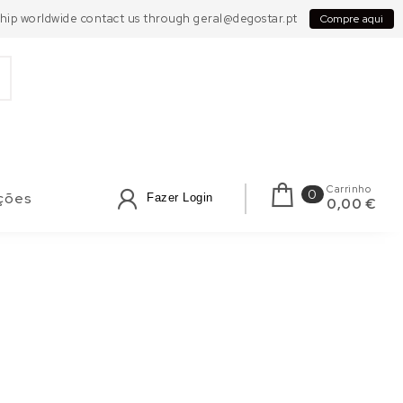
 Ship worldwide contact us through geral@degostar.pt
Compre aqui
Carrinho
0
ções
Fazer Login
0,00 €