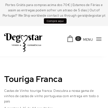
Skip to content
Portes Grátis para compras acima dos 70€ | Estamos de Férias e
assim as entregas podem sofrer um atraso de 5 dias | Out of
Portugal? We Ship worldwide contact us through geral@degostar.pt
Compre aqui
0
MENU
Tog
navi
Degostar
Touriga Franca
Castas de Vinho touriga franca. Descubra a nossa gama de
vinhos de castas de vinho portuguesa com entrega em todo o
país