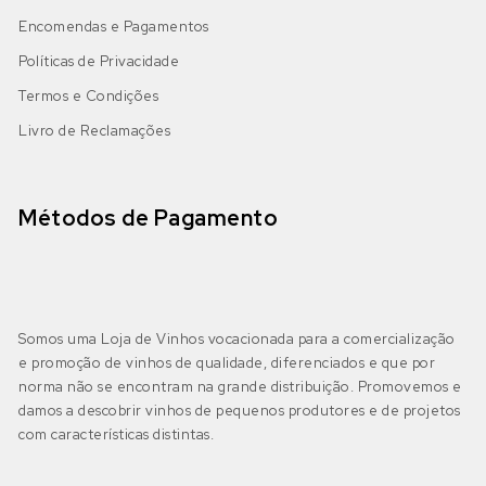
IGP Alentejano
(0)
Cabernet Sauvignon
Encomendas e Pagamentos
Bical
(0)
Políticas de Privacidade
Castelão
Boal
(0)
Termos e Condições
Algarve
(1)
Livro de Reclamações
DOP Lagoa
(0)
Galego
Castelão Branco
(0)
DOP Lagos
(0)
Jaen
Cerceal Branco
(0)
Métodos de Pagamento
DOP Portimão
(0)
Malbec
Cercial
(0)
DOP Tavira
(0)
Merlot
Chardonnay
(0)
Somos uma Loja de Vinhos vocacionada para a comercialização
e promoção de vinhos de qualidade, diferenciados e que por
IGP Algarve
(0)
Moscatel Galego Tinto
Códega do Larinho
(0)
norma não se encontram na grande distribuição. Promovemos e
damos a descobrir vinhos de pequenos produtores e de projetos
Negra Mole
com características distintas.
Encruzado
(0)
Bairrada
(0)
DOP Bairrada
(0)