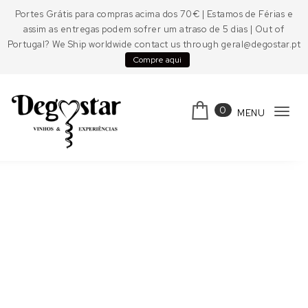
Skip to content
Portes Grátis para compras acima dos 70€ | Estamos de Férias e
assim as entregas podem sofrer um atraso de 5 dias | Out of
Portugal? We Ship worldwide contact us through geral@degostar.pt
Compre aqui
0
MENU
Tog
navi
Degostar