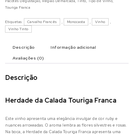
Pacotes Degustação
,
Região Demarcada
,
Tinto
,
Tipo de Vinho
,
Touriga Franca
Etiquetas:
Carvalho Francês
,
Monocasta
,
Vinho
,
Vinho Tinto
Descrição
Informação adicional
Avaliações (0)
Descrição
Herdade da Calada Touriga Franca
Este vinho apresenta uma elegância invulgar de cor ruby e
nuances arroxeadas. O aroma lembra as flores silvestres e rosas.
Na boca, a Herdade da Calada Touriga Franca apresenta uma