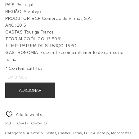
PAÍS:
Portugal
REGIÃO:
Alentejo
PRODUTOR:
BCH Comércio de Vinhos, S.A.
ANO:
2015
CASTAS:
Touriga Franca
TEOR ALCOÓLICO:
13,50 %
TEMPERATURA DE SERVIÇO:
16 ºC
GASTRONOMIA:
Excelente acompanhamento de carnes no
forno.
* Contém sulfitos
1 EM STOCK
Quantidade de HERDADE DA CALADA TOURIGA FRANCA 0,75
ADICIONAR
Add to wishlist
REF:
HC-VT-HC-75-TO
Categorias:
Alentejo
,
Castas
,
Castas Tintas
,
DOP Alentejo
,
Monocastas
,