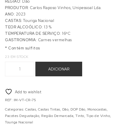
REGIÃO:
Dão
PRODUTOR:
Carlos Raposo Vinhos, Unipessoal Lda.
ANO:
2023
CASTAS:
Touriga Nacional
TEOR ALCOÓLICO:
13 %
TEMPERATURA DE SERVIÇO:
16ºC
GASTRONOMIA:
Carnes vermelhas
* Contém sulfitos
23 EM STOCK
Quantidade de IMPECÁVEL TINTO 2023
ADICIONAR
Add to wishlist
REF:
IM-VT-CR-75
Categorias:
Castas
,
Castas Tintas
,
Dão
,
DOP Dão
,
Monocastas
,
Pacotes Degustação
,
Região Demarcada
,
Tinto
,
Tipo de Vinho
,
Touriga Nacional