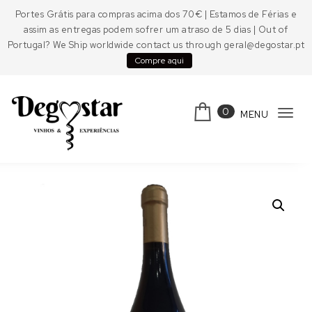
Skip to content
Portes Grátis para compras acima dos 70€ | Estamos de Férias e
assim as entregas podem sofrer um atraso de 5 dias | Out of
Portugal? We Ship worldwide contact us through geral@degostar.pt
Compre aqui
0
MENU
Tog
navi
Degostar