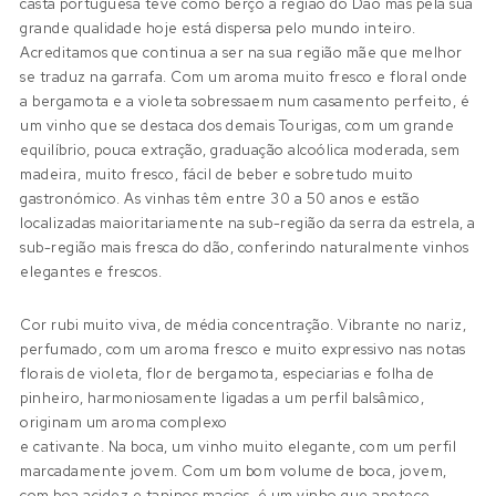
casta portuguesa teve como berço a região do Dão mas pela sua
grande qualidade hoje está dispersa pelo mundo inteiro.
Acreditamos que continua a ser na sua região mãe que melhor
se traduz na garrafa. Com um aroma muito fresco e floral onde
a bergamota e a violeta sobressaem num casamento perfeito, é
um vinho que se destaca dos demais Tourigas, com um grande
equilíbrio, pouca extração, graduação alcoólica moderada, sem
madeira, muito fresco, fácil de beber e sobretudo muito
gastronómico. As vinhas têm entre 30 a 50 anos e estão
localizadas maioritariamente na sub-região da serra da estrela, a
sub-região mais fresca do dão, conferindo naturalmente vinhos
elegantes e frescos.
Cor rubi muito viva, de média concentração. Vibrante no nariz,
perfumado, com um aroma fresco e muito expressivo nas notas
florais de violeta, flor de bergamota, especiarias e folha de
pinheiro, harmoniosamente ligadas a um perfil balsâmico,
originam um aroma complexo
e cativante. Na boca, um vinho muito elegante, com um perfil
marcadamente jovem. Com um bom volume de boca, jovem,
com boa acidez e taninos macios, é um vinho que apetece