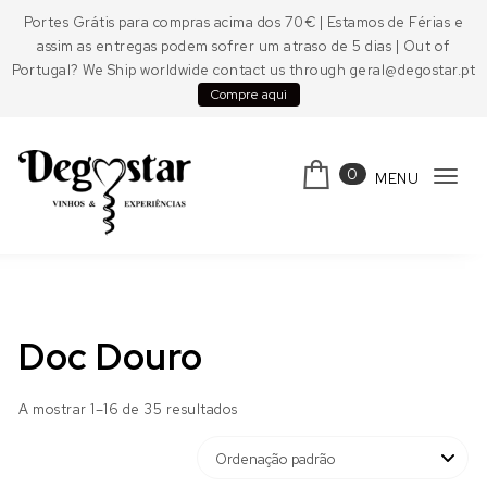
Skip to content
Portes Grátis para compras acima dos 70€ | Estamos de Férias e
assim as entregas podem sofrer um atraso de 5 dias | Out of
Portugal? We Ship worldwide contact us through geral@degostar.pt
Compre aqui
0
MENU
Tog
navi
Degostar
Doc Douro
A mostrar 1–16 de 35 resultados