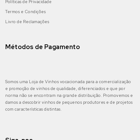
Políticas de Privacidade
Castelão
Boal
(0)
Termos e Condições
Algarve
(0)
Livro de Reclamações
DOP Lagoa
(0)
Galego
Castelão Branco
(0)
DOP Lagos
(0)
Jaen
Cerceal Branco
(0)
Métodos de Pagamento
DOP Portimão
(0)
Malbec
Cercial
(0)
DOP Tavira
(0)
Merlot
Chardonnay
(0)
Somos uma Loja de Vinhos vocacionada para a comercialização
e promoção de vinhos de qualidade, diferenciados e que por
IGP Algarve
(0)
Moscatel Galego Tinto
Códega do Larinho
(3)
norma não se encontram na grande distribuição. Promovemos e
damos a descobrir vinhos de pequenos produtores e de projetos
Negra Mole
com características distintas.
Encruzado
(0)
Bairrada
(0)
DOP Bairrada
(0)
Petit Verdot
Fernão Pires
(0)
IGP Beira Atlântico
(0)