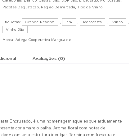
Categorias:
Branco
,
Castas
,
Dão
,
DOP Dão
,
Encruzado
,
Monocastas
,
Pacotes Degustação
,
Região Demarcada
,
Tipo de Vinho
Etiquetas:
Grande Reserva
,
Inox
,
Monocasta
,
Vinho
,
Vinho Dão
Marca:
Adega Cooperativa Mangualde
icional
Avaliações (0)
a casta Encruzado, é uma homenagem aqueles que arduamente
resenta cor amarelo palha. Aroma floral com notas de
lidade com uma estrutura invulgar. Termina com frescura e