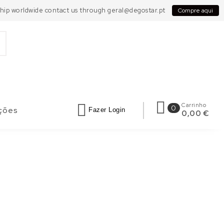
 Ship worldwide contact us through geral@degostar.pt
Compre aqui
Carrinho
0
ções
Fazer Login
0,00 €