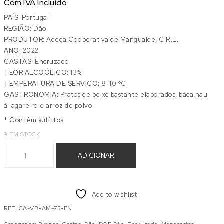
Com IVA Incluído
PAÍS:
Portugal
REGIÃO:
Dão
PRODUTOR:
Adega Cooperativa de Mangualde, C.R.L.
ANO:
2022
CASTAS:
Encruzado
TEOR ALCOÓLICO:
13%
TEMPERATURA DE SERVIÇO:
8-10 ºC
GASTRONOMIA:
Pratos de peixe bastante elaborados, bacalhau
à lagareiro e arroz de polvo.
* Contém sulfitos
9 EM STOCK
Quantidade de CASTELO AZURARA ENCRUZADO 2022
ADICIONAR
Add to wishlist
REF:
CA-VB-AM-75-EN