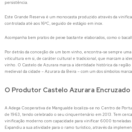
persistência.
Este Grande Reserva é um monocasta produzido através da vinifica
controlada até aos 16ºC, seguido de estágio em inox.
Acompanha bem pratos de peixe bastante elaborados, como o bacalha
Por detrás da conceção de um bom vinho, encontra-se sempre uma c
viticultura em si, de caráter cultural e tradicional, que marcam a i
vinho. O Castelo de Azurara marca a identidade histórica da regi
medieval da cidade – Azurara da Beira – com um dos símbolos marca
O Produtor Castelo Azurara Encruzado
A Adega Cooperativa de Mangualde localiza-se no Centro de Portu
de 1963, tendo celebrado o seu cinquentenário em 2013. Tem cerca
vinificação moderno com capacidade para vinificar 6000 toneladas 
Expandiu a sua atividade para o ramo turístico, através da implem