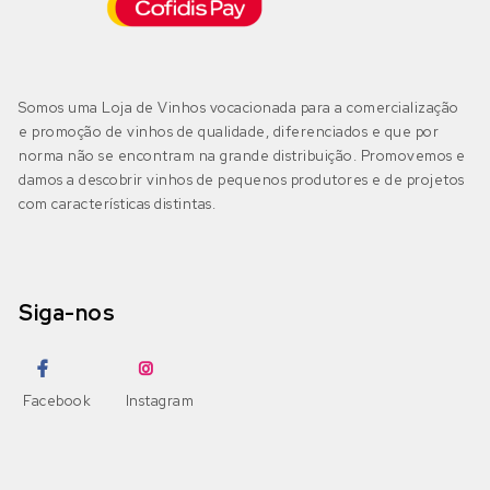
Negra Mole
Encruzado
(1)
Bairrada
(1)
DOP Bairrada
(1)
Petit Verdot
Fernão Pires
(0)
Somos uma Loja de Vinhos vocacionada para a comercialização
IGP Beira Atlântico
(0)
e promoção de vinhos de qualidade, diferenciados e que por
Pinot Grigio
Gouveio
(0)
norma não se encontram na grande distribuição. Promovemos e
damos a descobrir vinhos de pequenos produtores e de projetos
Pinot Noir
com características distintas.
Jampal
(0)
Beira Interior
(0)
DOP Beira Interior
(0)
Ramisco
Loureiro
(0)
IGP Terras da Beira
(0)
Siga-nos
Rufete
Malvasia
(0)
Sousão
Malvasia Fina
(0)
Dão
(3)
Facebook
Instagram
DOP Dão
(3)
Syrah
Maria Gomes
(0)
DOP Lafões
(0)