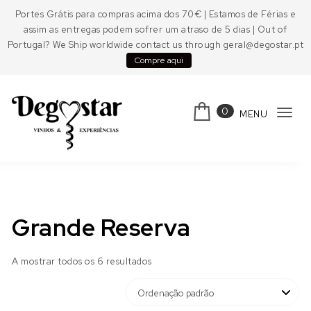
Skip to content
Portes Grátis para compras acima dos 70€ | Estamos de Férias e
assim as entregas podem sofrer um atraso de 5 dias | Out of
Portugal? We Ship worldwide contact us through geral@degostar.pt
Compre aqui
0
MENU
Tog
navi
Degostar
Grande Reserva
A mostrar todos os 6 resultados