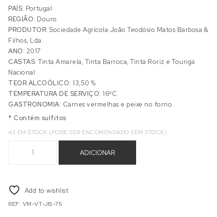
PAÍS:
Portugal
REGIÃO:
Douro
PRODUTOR:
Sociedade Agrícola João Teodósio Matos Barbosa &
Filhos, Lda.
ANO:
2017
CASTAS:
Tinta Amarela, Tinta Barroca, Tinta Roriz e Touriga
Nacional
TEOR ALCOÓLICO:
13,50 %
TEMPERATURA DE SERVIÇO:
16ºC
GASTRONOMIA:
Carnes vermelhas e peixe no forno.
* Contém sulfitos
43 EM STOCK (PODE SER ENCOMENDADO SEM STOCK)
Quantidade de VALE DA MÓ DOC DOURO TINTO 0,75 L
ADICIONAR
Add to wishlist
REF:
VM-VT-JB-75