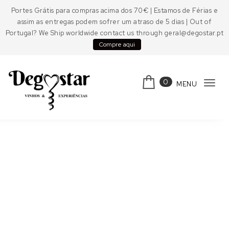
Skip to content
Portes Grátis para compras acima dos 70€ | Estamos de Férias e
assim as entregas podem sofrer um atraso de 5 dias | Out of
Portugal? We Ship worldwide contact us through geral@degostar.pt
Compre aqui
0
MENU
Tog
navi
Degostar