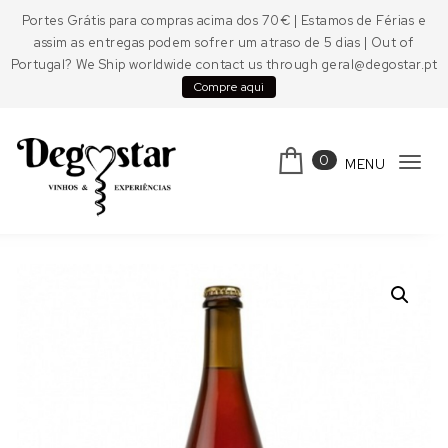
Skip to content
Portes Grátis para compras acima dos 70€ | Estamos de Férias e
assim as entregas podem sofrer um atraso de 5 dias | Out of
Portugal? We Ship worldwide contact us through geral@degostar.pt
Compre aqui
0
MENU
Tog
navi
Degostar