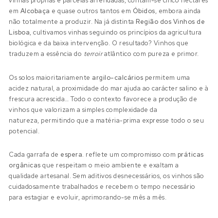
vinhas próprias e parcelas arrendadas, contam-se cinco hectares
em
Alcobaça
e quase outros tantos em
Óbidos
, embora ainda
não totalmente a produzir. Na já distinta
Região dos Vinhos de
Lisboa
, cultivamos vinhas seguindo os princípios da agricultura
biológica e da baixa intervenção. O resultado? Vinhos que
traduzem a essência do
terroir
atlântico com pureza e primor.
Os solos maioritariamente
argilo-calcários
permitem uma
acidez natural, a proximidade do mar ajuda ao carácter salino e à
frescura acrescida… Todo o contexto favorece a produção de
vinhos que valorizam a simples complexidade da
natureza, permitindo que a matéria-prima expresse todo o seu
potencial.
Cada garrafa de
espera.
reflete um compromisso com
práticas
orgânicas
que respeitam o meio ambiente e exaltam a
qualidade artesanal. Sem aditivos desnecessários, os vinhos são
cuidadosamente trabalhados e recebem o tempo necessário
para estagiar e evoluir, aprimorando-se mês a mês.