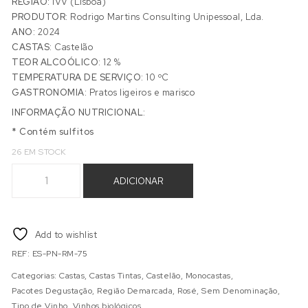
REGIÃO:
IVV (Lisboa)
PRODUTOR:
Rodrigo Martins Consulting Unipessoal, Lda.
ANO:
2024
CASTAS:
Castelão
TEOR ALCOÓLICO:
12 %
TEMPERATURA DE SERVIÇO:
10 ºC
GASTRONOMIA:
Pratos ligeiros e marisco
INFORMAÇÃO NUTRICIONAL:
* Contém sulfitos
26 EM STOCK
Quantidade de ESPERA PET NAT 2024
ADICIONAR
Add to wishlist
REF:
ES-PN-RM-75
Categorias:
Castas
,
Castas Tintas
,
Castelão
,
Monocastas
,
Pacotes Degustação
,
Região Demarcada
,
Rosé
,
Sem Denominação
,
Tipo de Vinho
,
Vinhos biológicos