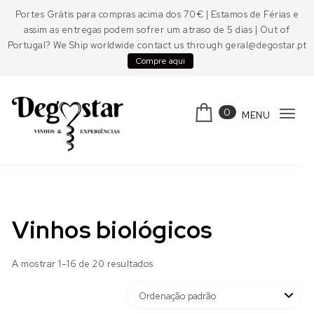
Skip to content
Portes Grátis para compras acima dos 70€ | Estamos de Férias e
assim as entregas podem sofrer um atraso de 5 dias | Out of
Portugal? We Ship worldwide contact us through geral@degostar.pt
Compre aqui
0
MENU
Tog
navi
Degostar
Vinhos biológicos
A mostrar 1–16 de 20 resultados