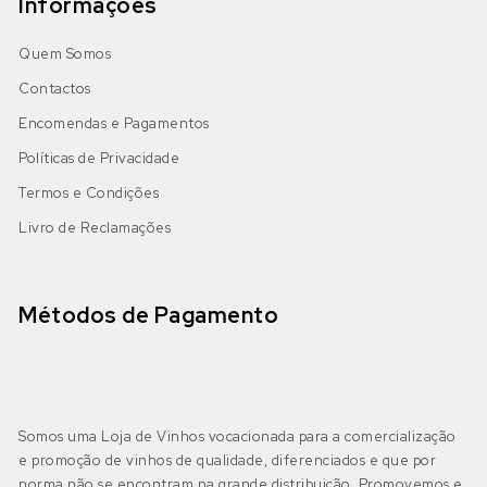
Informações
Baga
Azal
(0)
Alentejo
(6)
Quem Somos
DOP Alentejo
(6)
Bastardo
Bastardo Branco
(0)
Contactos
IGP Alentejano
(0)
Cabernet Sauvignon
Encomendas e Pagamentos
Bical
(2)
Políticas de Privacidade
Castelão
Boal
(0)
Termos e Condições
Algarve
(1)
Livro de Reclamações
DOP Lagoa
(0)
Galego
Castelão Branco
(0)
DOP Lagos
(0)
Jaen
Cerceal Branco
(0)
Métodos de Pagamento
DOP Portimão
(0)
Malbec
Cercial
(0)
DOP Tavira
(0)
Merlot
Chardonnay
(0)
Somos uma Loja de Vinhos vocacionada para a comercialização
e promoção de vinhos de qualidade, diferenciados e que por
IGP Algarve
(1)
Moscatel Galego Tinto
Códega do Larinho
(0)
norma não se encontram na grande distribuição. Promovemos e