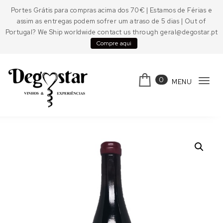
Skip to content
Portes Grátis para compras acima dos 70€ | Estamos de Férias e
assim as entregas podem sofrer um atraso de 5 dias | Out of
Portugal? We Ship worldwide contact us through geral@degostar.pt
Compre aqui
0
MENU
Tog
navi
Degostar