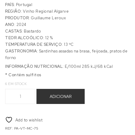
PAÍS:
Portugal
REGIÃO:
Vinho Regional Algarve
PRODUTOR:
Guillaume Leroux
ANO:
2024
CASTAS:
Bastardo
TEOR ALCOÓLICO:
12 %
TEMPERATURA DE SERVIÇO:
13 ºC
GASTRONOMIA:
Sardinhas assadas na brasa, feijoada, pratos de
forno
INFORMAÇÃO NUTRICIONAL:
E/100ml 285 kJ/68 kCal
* Contém sulfitos
6 EM STOCK
Quantidade de MONTE CASTELEJA PALHETE 2024
ADICIONAR
Add to wishlist
REF:
PA-VT-MC-75