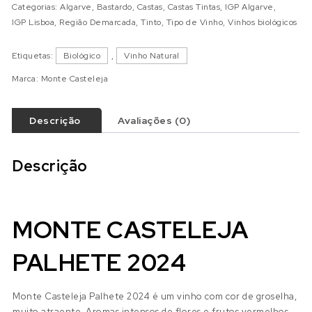
Categorias:
Algarve
,
Bastardo
,
Castas
,
Castas Tintas
,
IGP Algarve
,
IGP Lisboa
,
Região Demarcada
,
Tinto
,
Tipo de Vinho
,
Vinhos biológicos
Etiquetas:
Biológico
,
Vinho Natural
Marca:
Monte Casteleja
Descrição
Avaliações (0)
Descrição
MONTE CASTELEJA
PALHETE 2024
Monte Casteleja Palhete 2024 é um vinho com cor
de groselha,
muito atraente. Aromas intensos de flores e frutos vermelhos.