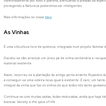
indefinidamente por todo o planeta, atenuando a pressão da espé
protegendo a Natureza poderemos ser inteligentes.
Mais informações no nosso
blog
.
As Vinhas
É uma viticultura livre de químicos, integrada num projeto familiar 
Decidiu-se não arrancar um único pé de vinha centenária e recuper
material existente.
Assim, recorreu-se à plantação do antigo porta enxerto Rupestris d
a conseguir-se uma videira nova igual à existente. É caro, um tanto
integral da vinha que faz os vinhos de que todos nós tanto gostamo
Continua-se com muitas castas, todas misturadas, ainda que haja t
brancas. Variety is the spice of life.