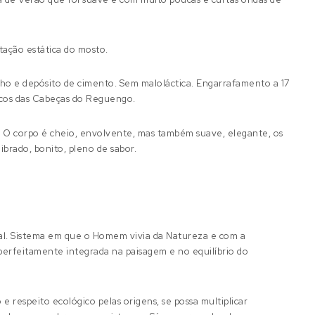
ação estática do mosto.
lho e depósito de cimento. Sem maloláctica. Engarrafamento a 17
ncos das Cabeças do Reguengo.
. O corpo é cheio, envolvente, mas também suave, elegante, os
ibrado, bonito, pleno de sabor.
onal. Sistema em que o Homem vivia da Natureza e com a
perfeitamente integrada na paisagem e no equilíbrio do
respeito ecológico pelas origens, se possa multiplicar