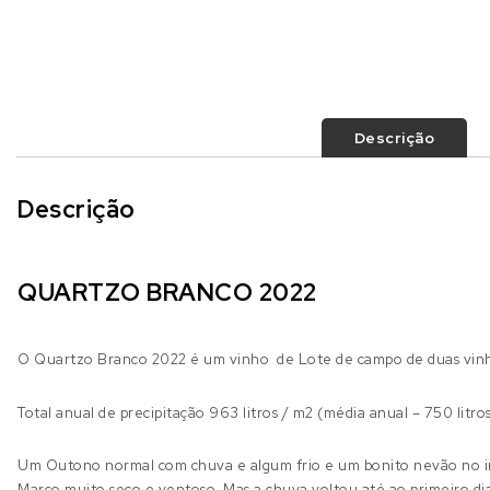
Descrição
Descrição
QUARTZO BRANCO 2022
O Quartzo Branco 2022 é um vinho de Lote de campo de duas vinha 
Total anual de precipitação 963 litros / m2 (média anual – 750 litro
Um Outono normal com chuva e algum frio e um bonito nevão no in
Março muito seco e ventoso. Mas a chuva voltou até ao primeiro di