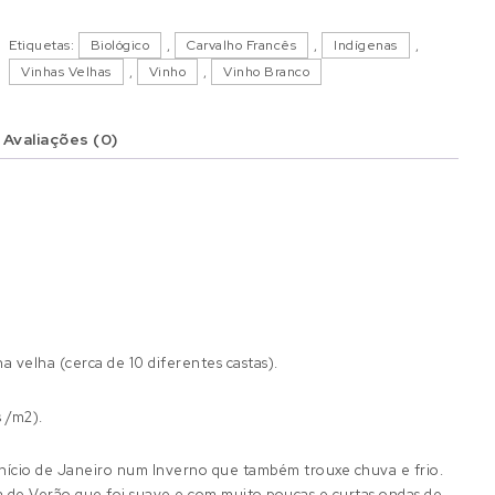
Etiquetas:
Biológico
,
Carvalho Francês
,
Indígenas
,
Vinhas Velhas
,
Vinho
,
Vinho Branco
Avaliações (0)
velha (cerca de 10 diferentes castas).
s /m2).
ício de Janeiro num Inverno que também trouxe chuva e frio.
a de Verão que foi suave e com muito poucas e curtas ondas de