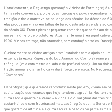
Historicamente, o Reguengo (povoação vizinha de Portalegre) é um 
tinha sete conventos. E o clero, as liturgias e o povo necessitavam d
tradição vitícola manteve-se ao longo dos séculos. Na década de 6
elas produziam vinho em talhas de barro destinado à venda e ao co
do século XIX. Eram típicas as pequenas romarias que se faziam de 
um sem número de produtores. Atualmente uma área significativa da
1900. Vinhas em taça, não aramadas, com condução arcaica, “rastej
Curiosamente as vinhas antigas eram instaladas com a ajuda de um
enxertos (à época Rupestris du Lot, Aramon ou Corriola) eram plan
triângulo (vala com metro de lado e de profundidade). Um ou dois a
tração animal e o amanho da vinha à força de enxada. No Reguengo
“Cavadores”.
Os “Antigos”, que queremos reproduzir neste projeto, viviam em har
capitalização dos recursos que hoje tendem a agredi-la. Nos terren
clima seco e quente de Verão – a vinha e o olival (duas das três pr
castanheiros e com fruteiras aclimatadas à região que, na Serra de
que gostam de altitude e alguma secura. Nos solos ou parcelas mais f