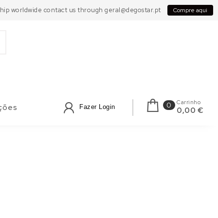
 Ship worldwide contact us through geral@degostar.pt
Compre aqui
Carrinho
0
ções
Fazer Login
0,00 €