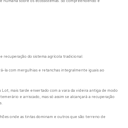
cie humana sobre os ecossistemas. Só compreendendo e
de recuperação do sistema agrícola tradicional.
á-la com mergulhias e retanchas integralmente iguais ao
u Lot, mais tarde enxertado com a vara da videira antiga de modo
 temerário e arriscado, mas só assim se alcançará a recuperação
s.
alhões onde as tintas dominam e outros que são terreno de