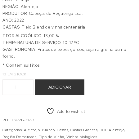
REGIÃO:
Alentejo
PRODUTOR:
Cabeças do Reguengo Lda.
ANO:
2022
CASTAS:
Field Blend de vinha centenária
TEOR ALCOÓLICO:
13,00 %
TEMPERATURA DE SERVIÇO:
10-12 ºC
GASTRONOMIA:
Pratos de peixes gordos, seja na grelha ou no
forno.
* Contém sulfitos
13 EM STOCK
Quantidade de QUARTZO BRANCO 2022
ADICIONAR
Add to wishlist
REF:
EQ-VB-CR-75
Categorias:
Alentejo
,
Branco
,
Castas
,
Castas Brancas
,
DOP Alentejo
,
Região Demarcada
,
Tipo de Vinho
,
Vinhos biológicos