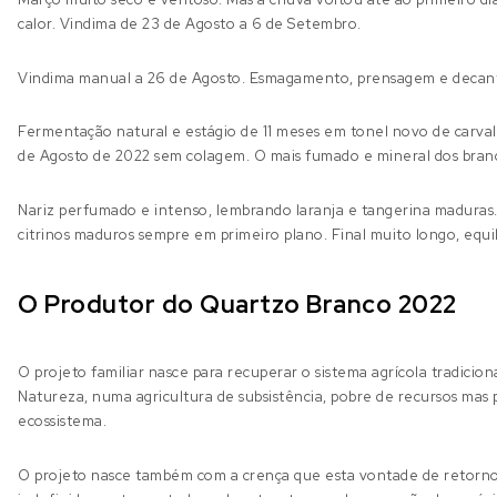
calor. Vindima de 23 de Agosto a 6 de Setembro.
Vindima manual a 26 de Agosto. Esmagamento, prensagem e decant
Fermentação natural e estágio de 11 meses em tonel novo de carva
de Agosto de 2022 sem colagem. O mais fumado e mineral dos bra
Nariz perfumado e intenso, lembrando laranja e tangerina maduras
citrinos maduros sempre em primeiro plano. Final muito longo, equil
O Produtor do Quartzo Branco 2022
O projeto familiar nasce para recuperar o sistema agrícola tradici
Natureza, numa agricultura de subsistência, pobre de recursos mas 
ecossistema.
O projeto nasce também com a crença que esta vontade de retorno e 