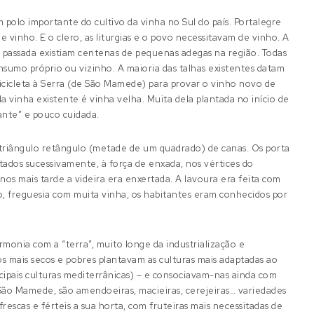
polo importante do cultivo da vinha no Sul do país. Portalegre
e vinho. E o clero, as liturgias e o povo necessitavam de vinho. A
0 passada existiam centenas de pequenas adegas na região. Todas
nsumo próprio ou vizinho. A maioria das talhas existentes datam
bicicleta à Serra (de São Mamede) para provar o vinho novo de
 vinha existente é vinha velha. Muita dela plantada no início de
ante” e pouco cuidada.
 triângulo retângulo (metade de um quadrado) de canas. Os porta
tados sucessivamente, à força de enxada, nos vértices do
nos mais tarde a videira era enxertada. A lavoura era feita com
, freguesia com muita vinha, os habitantes eram conhecidos por
monia com a “terra”, muito longe da industrialização e
os mais secos e pobres plantavam as culturas mais adaptadas ao
incipais culturas mediterrânicas) – e consociavam-nas ainda com
 São Mamede, são amendoeiras, macieiras, cerejeiras… variedades
rescas e férteis a sua horta, com fruteiras mais necessitadas de