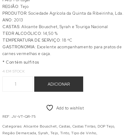
REGIÃO:
Tejo
PRODUTOR:
Sociedade Agrícola da Quinta da Ribeirinha, Lda.
ANO:
2013
CASTAS:
Alicante Bouschet, Syrah e Touriga Nacional
TEOR ALCOÓLICO:
14,50 %
TEMPERATURA DE SERVIÇO:
18 ºC
GASTRONOMIA:
Excelente acompanhamento para pratos de
carnes vermelhas e caça.
* Contém sulfitos
4 EM STOCK
Quantidade de JOSÉ & VIOLANTE TINTO 0,75 L
ADICIONAR
Add to wishlist
REF:
JV-VT-QR-75
Categorias:
Alicante Bouschet
,
Castas
,
Castas Tintas
,
DOP Tejo
,
Região Demarcada
,
Syrah
,
Tejo
,
Tinto
,
Tipo de Vinho
,