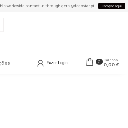
 Ship worldwide contact us through geral@degostar.pt
Compre aqui
Carrinho
0
ções
Fazer Login
0,00 €