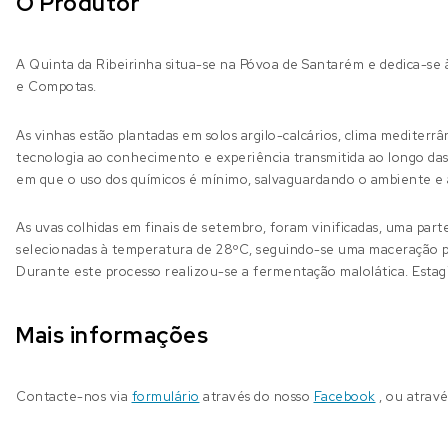
O Produtor
A Quinta da Ribeirinha situa-se na Póvoa de Santarém e dedica-se 
e Compotas.
As vinhas estão plantadas em solos argilo-calcários, clima mediterr
tecnologia ao conhecimento e experiência transmitida ao longo da
em que o uso dos químicos é mínimo, salvaguardando o ambiente e
As uvas colhidas em finais de setembro, foram vinificadas, uma part
selecionadas à temperatura de 28ºC, seguindo-se uma maceração pe
Durante este processo realizou-se a fermentação malolática. Estag
Mais informações
Contacte-nos via
formulário
através do nosso
Facebook
, ou atrav