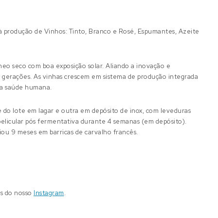
à produção de Vinhos: Tinto, Branco e Rosé, Espumantes, Azeite
âneo seco com boa exposição solar. Aliando a inovação e
s gerações. As vinhas crescem em sistema de produção integrada
 a saúde humana.
e do lote em lagar e outra em depósito de inox, com leveduras
licular pós fermentativa durante 4 semanas (em depósito).
iou 9 meses em barricas de carvalho francês.
és do nosso
Instagram
.