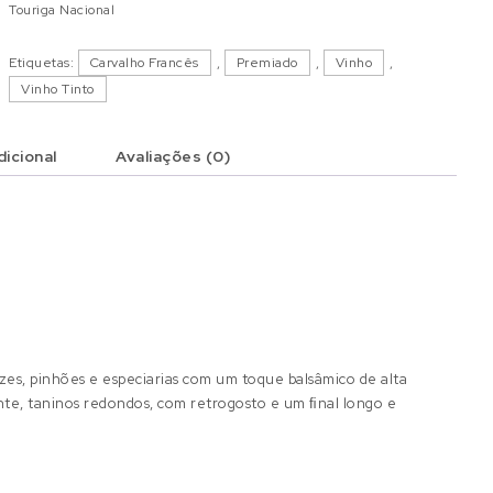
Touriga Nacional
Etiquetas:
Carvalho Francês
,
Premiado
,
Vinho
,
Vinho Tinto
icional
Avaliações (0)
es, pinhões e especiarias com um toque balsâmico de alta
nte, taninos redondos, com retrogosto e um ﬁnal longo e