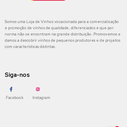
Encruzado
(0)
Bairrada
(0)
DOP Bairrada
(0)
Petit Verdot
Fernão Pires
(0)
Somos uma Loja de Vinhos vocacionada para a comercialização
IGP Beira Atlântico
(0)
e promoção de vinhos de qualidade, diferenciados e que por
Pinot Grigio
Gouveio
(0)
norma não se encontram na grande distribuição. Promovemos e
damos a descobrir vinhos de pequenos produtores e de projetos
Pinot Noir
com características distintas.
Jampal
(0)
Beira Interior
(0)
DOP Beira Interior
(0)
Ramisco
Loureiro
(0)
IGP Terras da Beira
(0)
Siga-nos
Rufete
Malvasia
(0)
Sousão
Malvasia Fina
(0)
Dão
(0)
Facebook
Instagram
DOP Dão
(0)
Syrah
Maria Gomes
(0)
DOP Lafões
(0)
Tannat
Moscatel Galego Branco
(0)