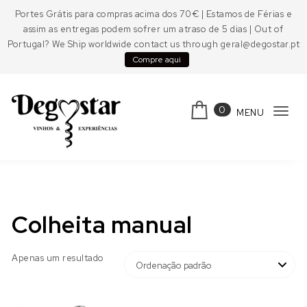
Skip to content
Portes Grátis para compras acima dos 70€ | Estamos de Férias e
assim as entregas podem sofrer um atraso de 5 dias | Out of
Portugal? We Ship worldwide contact us through geral@degostar.pt
Compre aqui
0
MENU
Tog
navi
Degostar
Colheita manual
Apenas um resultado