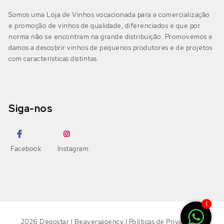
Petit Verdot
Fernão Pires
(0)
Somos uma Loja de Vinhos vocacionada para a comercialização
IGP Beira Atlântico
(0)
e promoção de vinhos de qualidade, diferenciados e que por
Pinot Grigio
Gouveio
(0)
norma não se encontram na grande distribuição. Promovemos e
damos a descobrir vinhos de pequenos produtores e de projetos
Pinot Noir
com características distintas.
Jampal
(0)
Beira Interior
(0)
DOP Beira Interior
(0)
Ramisco
Loureiro
(0)
IGP Terras da Beira
(0)
Siga-nos
Rufete
Malvasia
(0)
Sousão
Malvasia Fina
(0)
Dão
(0)
Facebook
Instagram
DOP Dão
(0)
Syrah
Maria Gomes
(0)
DOP Lafões
(0)
Tannat
Moscatel Galego Branco
(0)
1
IGP Terras do Dão
(0)
Tinta Amarela
Moscatel Graúdo
(0)
2026
Degostar
|
Beaversagency
|
Políticas de Privacidade