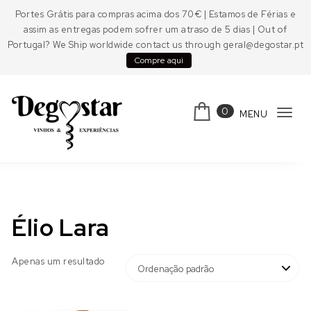
Skip to content
Portes Grátis para compras acima dos 70€ | Estamos de Férias e
assim as entregas podem sofrer um atraso de 5 dias | Out of
Portugal? We Ship worldwide contact us through geral@degostar.pt
Compre aqui
0
MENU
Tog
navi
Degostar
Élio Lara
Apenas um resultado