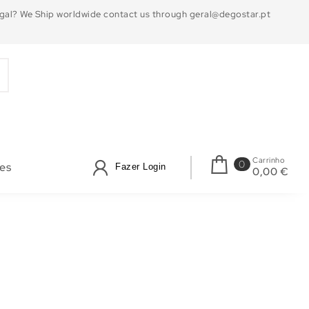
ugal? We Ship worldwide contact us through geral@degostar.pt
Carrinho
0
es
Fazer Login
0,00 €