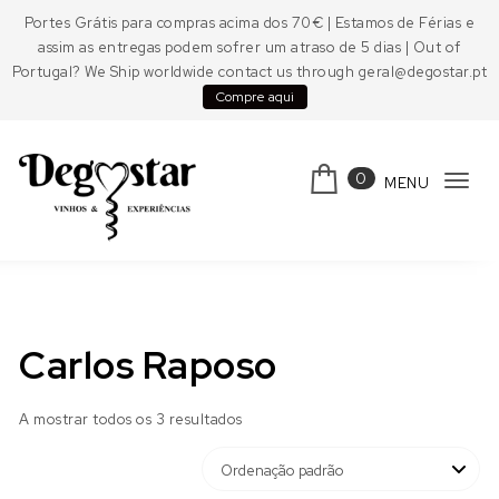
Skip to content
Portes Grátis para compras acima dos 70€ | Estamos de Férias e
assim as entregas podem sofrer um atraso de 5 dias | Out of
Portugal? We Ship worldwide contact us through geral@degostar.pt
Compre aqui
0
MENU
Tog
navi
Degostar
Carlos Raposo
A mostrar todos os 3 resultados