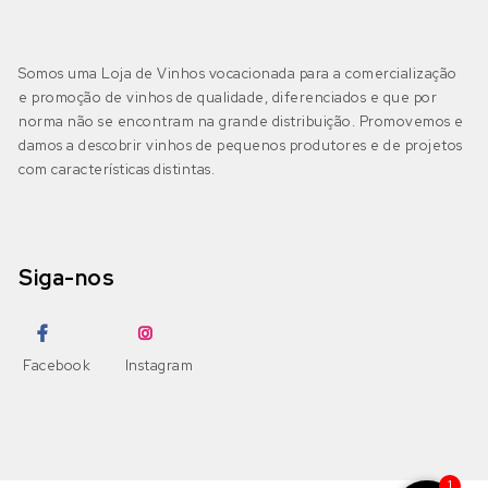
Bairrada
(0)
DOP Bairrada
(0)
Petit Verdot
Fernão Pires
(0)
Somos uma Loja de Vinhos vocacionada para a comercialização
IGP Beira Atlântico
(0)
e promoção de vinhos de qualidade, diferenciados e que por
Pinot Grigio
Gouveio
(0)
norma não se encontram na grande distribuição. Promovemos e
damos a descobrir vinhos de pequenos produtores e de projetos
Pinot Noir
com características distintas.
Jampal
(0)
Beira Interior
(0)
DOP Beira Interior
(0)
Ramisco
Loureiro
(0)
IGP Terras da Beira
(0)
Siga-nos
Rufete
Malvasia
(0)
Sousão
Malvasia Fina
(0)
Dão
(3)
Facebook
Instagram
DOP Dão
(3)
Syrah
Maria Gomes
(0)
DOP Lafões
(0)
Tannat
Moscatel Galego Branco
(0)
1