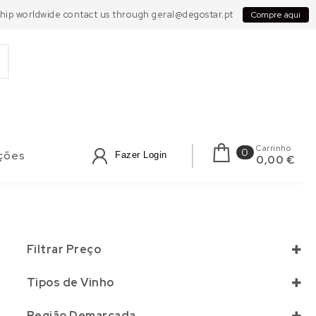
 Ship worldwide contact us through geral@degostar.pt
Compre aqui
Carrinho
0
ções
Fazer Login
0,00 €
Filtrar Preço
Tipos de Vinho
Branco
(0)
Região Demarcada