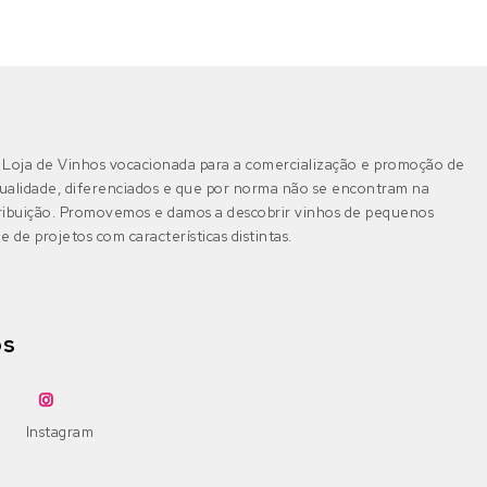
Castelão
Boal
(0)
Algarve
(0)
DOP Lagoa
(0)
Galego
Castelão Branco
(0)
DOP Lagos
(0)
Jaen
Cerceal Branco
(0)
Loja de Vinhos vocacionada para a comercialização e promoção de
DOP Portimão
(0)
Malbec
Cercial
(0)
ualidade, diferenciados e que por norma não se encontram na
tribuição. Promovemos e damos a descobrir vinhos de pequenos
DOP Tavira
(0)
Merlot
e de projetos com características distintas.
Chardonnay
(0)
IGP Algarve
(0)
Moscatel Galego Tinto
Códega do Larinho
(0)
os
Negra Mole
Encruzado
(0)
Bairrada
(0)
DOP Bairrada
(0)
Petit Verdot
Fernão Pires
(0)
Instagram
IGP Beira Atlântico
(0)
Pinot Grigio
Gouveio
(0)