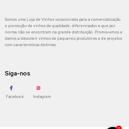
Bairrada
(2)
DOP Bairrada
(1)
Petit Verdot
Fernão Pires
(0)
Somos uma Loja de Vinhos vocacionada para a comercialização
IGP Beira Atlântico
(0)
e promoção de vinhos de qualidade, diferenciados e que por
Pinot Grigio
Gouveio
(0)
norma não se encontram na grande distribuição. Promovemos e
damos a descobrir vinhos de pequenos produtores e de projetos
Pinot Noir
com características distintas.
Jampal
(0)
Beira Interior
(0)
DOP Beira Interior
(0)
Ramisco
Loureiro
(0)
IGP Terras da Beira
(0)
Siga-nos
Rufete
Malvasia
(0)
Sousão
Malvasia Fina
(0)
Dão
(0)
Facebook
Instagram
DOP Dão
(0)
Syrah
Maria Gomes
(0)
DOP Lafões
(0)
Tannat
Moscatel Galego Branco
(0)
1