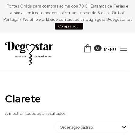
Skip to content
Portes Grátis para compras acima dos 70€ | Estamos de Férias e
assim as entregas podem sofrer um atraso de 5 dias | Out of
Portugal? We Ship worldwide contact us through geral@degostar.pt
Compre aqui
0
MENU
Tog
navi
Degostar
Clarete
A mostrar todos os 3 resultados