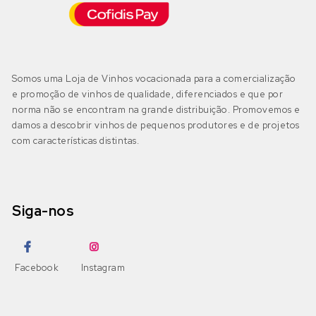
Negra Mole
Encruzado
(0)
Bairrada
(2)
DOP Bairrada
(2)
Petit Verdot
Fernão Pires
(0)
Somos uma Loja de Vinhos vocacionada para a comercialização
IGP Beira Atlântico
(0)
e promoção de vinhos de qualidade, diferenciados e que por
Pinot Grigio
Gouveio
(0)
norma não se encontram na grande distribuição. Promovemos e
damos a descobrir vinhos de pequenos produtores e de projetos
Pinot Noir
com características distintas.
Jampal
(0)
Beira Interior
(0)
DOP Beira Interior
(0)
Ramisco
Loureiro
(0)
IGP Terras da Beira
(0)
Siga-nos
Rufete
Malvasia
(0)
Sousão
Malvasia Fina
(0)
Dão
(0)
Facebook
Instagram
DOP Dão
(0)
Syrah
Maria Gomes
(0)