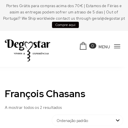
Skip to content
Portes Grátis para compras acima dos 70€ | Estamos de Férias e
assim as entregas podem sofrer um atraso de 5 dias | Out of
Portugal? We Ship worldwide contact us through geral@degostar.pt
Compre aqui
0
MENU
Tog
navi
Degostar
François Chasans
A mostrar todos os 2 resultados