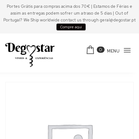
Skip to content
Portes Grátis para compras acima dos 70€ | Estamos de Férias e
assim as entregas podem sofrer um atraso de 5 dias | Out of
Portugal? We Ship worldwide contact us through geral@degostar.pt
Compre aqui
0
MENU
Tog
navi
Degostar