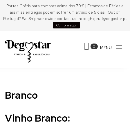
Skip to content
Portes Grátis para compras acima dos 70€ | Estamos de Férias e
assim as entregas podem sofrer um atraso de 5 dias | Out of
Portugal? We Ship worldwide contact us through geral@degostar.pt
Compre aqui
0
MENU
Tog
navi
Degostar
Branco
Vinho Branco: