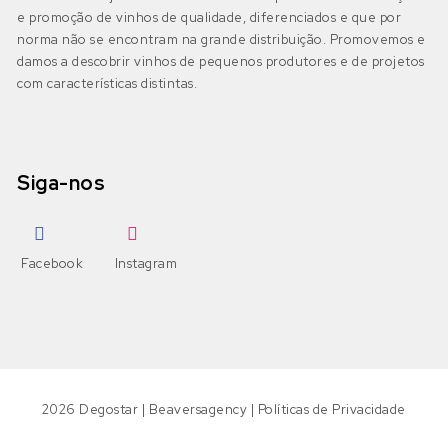
e promoção de vinhos de qualidade, diferenciados e que por
IGP Algarve
(0)
Moscatel Galego Tinto
Códega do Larinho
(0)
norma não se encontram na grande distribuição. Promovemos e
damos a descobrir vinhos de pequenos produtores e de projetos
Negra Mole
com características distintas.
Encruzado
(0)
Bairrada
(2)
DOP Bairrada
(1)
Petit Verdot
Fernão Pires
(0)
Siga-nos
IGP Beira Atlântico
(1)
Pinot Grigio
Gouveio
(0)
Pinot Noir
Jampal
(0)
Beira Interior
(0)
Facebook
Instagram
DOP Beira Interior
(0)
Ramisco
Loureiro
(0)
IGP Terras da Beira
(0)
Rufete
Malvasia
(0)
Sousão
Malvasia Fina
(0)
2026
Degostar
|
Beaversagency
|
Políticas de Privacidade
Dão
(0)
DOP Dão
(0)